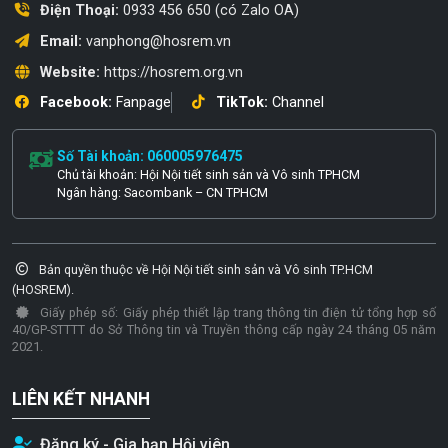
Điện Thoại:
0933 456 650 (có Zalo OA)
Email:
vanphong@hosrem.vn
Website:
https://hosrem.org.vn
Facebook:
Fanpage
TikTok:
Channel
Số Tài khoản: 060005976475
Chủ tài khoản: Hội Nội tiết sinh sản và Vô sinh TPHCM
Ngân hàng: Sacombank – CN TPHCM
Bản quyền thuộc về Hội Nội tiết sinh sản và Vô sinh TP.HCM
(HOSREM).
Giấy phép số: Giấy phép thiết lập trang thông tin điện tử tổng hợp số
40/GP-STTTT do Sở Thông tin và Truyền thông cấp ngày 24 tháng 05 năm
2021.
LIÊN KẾT NHANH
Đăng ký - Gia hạn Hội viên