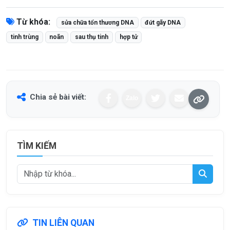
Từ khóa:
sửa chữa tổn thương DNA
đứt gãy DNA
tinh trùng
noãn
sau thụ tinh
hợp tử
Chia sẻ bài viết:
Zalo
TÌM KIẾM
TIN LIÊN QUAN