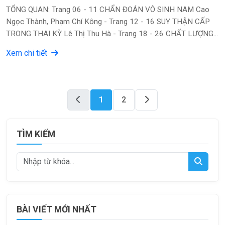
TỔNG QUAN: Trang 06 - 11 CHẨN ĐOÁN VÔ SINH NAM Cao
Ngọc Thành, Phạm Chí Kông - Trang 12 - 16 SUY THẬN CẤP
TRONG THAI KỲ Lê Thị Thu Hà - Trang 18 - 26 CHẤT LƯỢNG
SỐNG CỦA BỆNH NHÂN UNG THƯ VÚ TỪ NGHIÊN CỨU Đ...
Xem chi tiết
1
2
TÌM KIẾM
BÀI VIẾT MỚI NHẤT