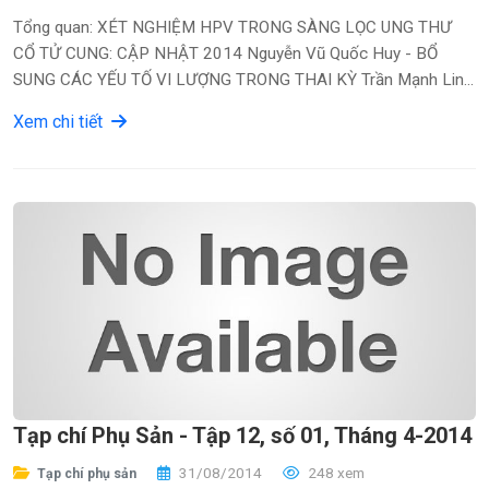
Tổng quan: XÉT NGHIỆM HPV TRONG SÀNG LỌC UNG THƯ
CỔ TỬ CUNG: CẬP NHẬT 2014 Nguyễn Vũ Quốc Huy - BỔ
SUNG CÁC YẾU TỐ VI LƯỢNG TRONG THAI KỲ Trần Mạnh Linh,
Nguyễn Vũ Quốc Huy - TỔNG QUAN VỀ CHẨN ĐO�...
Xem chi tiết
Tạp chí Phụ Sản - Tập 12, số 01, Tháng 4-2014
31/08/2014
248 xem
Tạp chí phụ sản