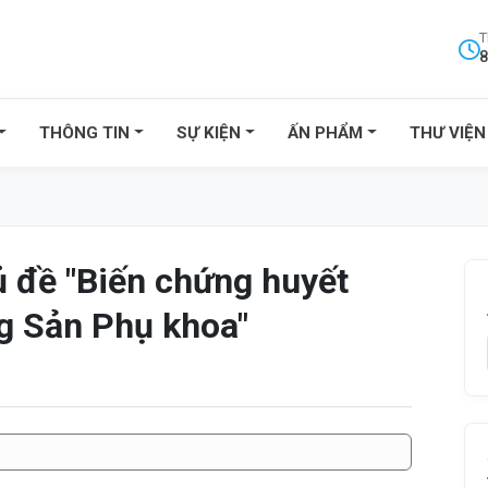
T
8
THÔNG TIN
SỰ KIỆN
ẤN PHẨM
THƯ VIỆN
ủ đề "Biến chứng huyết
ng Sản Phụ khoa"