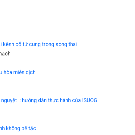
i kênh cổ tử cung trong song thai
Thạch
ều hòa miễn dịch
á nguyệt I: hướng dẫn thực hành của ISUOG
inh không bế tắc