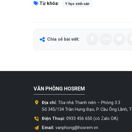
Từ khóa:
Y học sinh sản
Chia sẻ bài viết:
Zalo
VĂN PHÒNG HOSREM
Địa chỉ:
Tòa nhà Thanh niên – Phòng 3.3
Số 345/134 Trần Hưng Đạo, P. Cầu Ông Lãnh,
Điện Thoại:
0933 456 650 (có Zalo OA)
Email:
vanphong@hosrem.vn