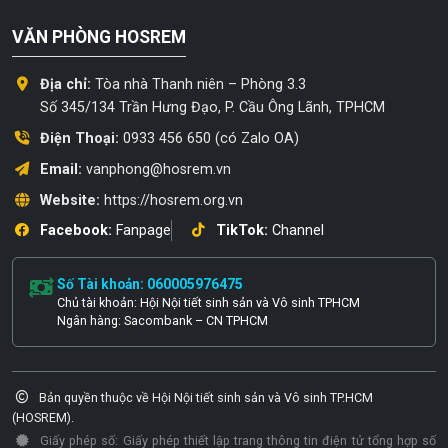
VĂN PHÒNG HOSREM
Địa chỉ:
Tòa nhà Thanh niên – Phòng 3.3
Số 345/134 Trần Hưng Đạo, P. Cầu Ông Lãnh, TPHCM
Điện Thoại:
0933 456 650 (có Zalo OA)
Email:
vanphong@hosrem.vn
Website:
https://hosrem.org.vn
Facebook:
Fanpage
TikTok:
Channel
Số Tài khoản: 060005976475
Chủ tài khoản: Hội Nội tiết sinh sản và Vô sinh TPHCM
Ngân hàng: Sacombank – CN TPHCM
Bản quyền thuộc về Hội Nội tiết sinh sản và Vô sinh TP.HCM
(HOSREM).
Giấy phép số: Giấy phép thiết lập trang thông tin điện tử tổng hợp số