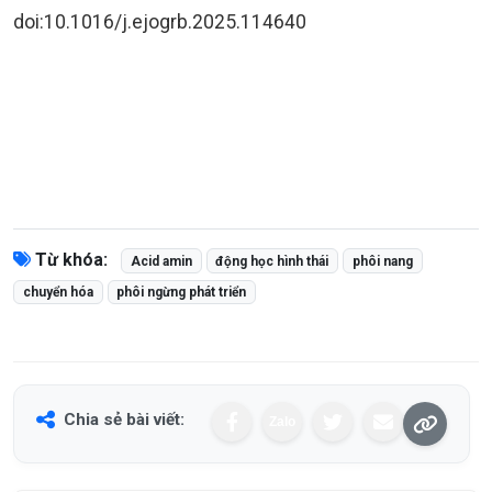
doi:10.1016/j.ejogrb.2025.114640
Từ khóa:
Acid amin
động học hình thái
phôi nang
chuyển hóa
phôi ngừng phát triển
Chia sẻ bài viết:
Zalo