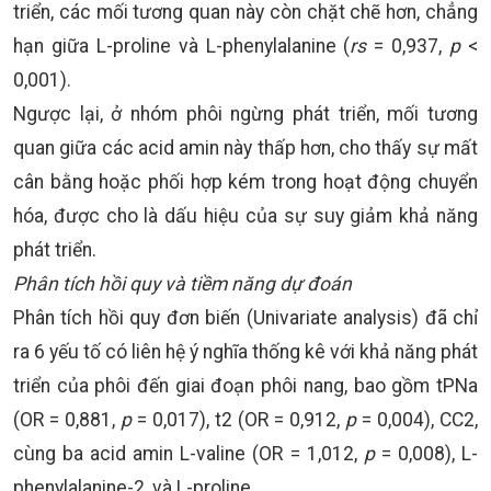
triển, các mối tương quan này còn chặt chẽ hơn, chẳng
hạn giữa L-proline và L-phenylalanine (
rs
= 0,937,
p
<
0,001).
Ngược lại, ở nhóm phôi ngừng phát triển, mối tương
quan giữa các acid amin này thấp hơn, cho thấy sự mất
cân bằng hoặc phối hợp kém trong hoạt động chuyển
hóa, được cho là dấu hiệu của sự suy giảm khả năng
phát triển.
Phân tích hồi quy và tiềm năng dự đoán
Phân tích hồi quy đơn biến (Univariate analysis) đã chỉ
ra 6 yếu tố có liên hệ ý nghĩa thống kê với khả năng phát
triển của phôi đến giai đoạn phôi nang, bao gồm tPNa
(OR = 0,881,
p
= 0,017), t2 (OR = 0,912,
p
= 0,004), CC2,
cùng ba acid amin L-valine (OR = 1,012,
p
= 0,008), L-
phenylalanine-2, và L-proline.