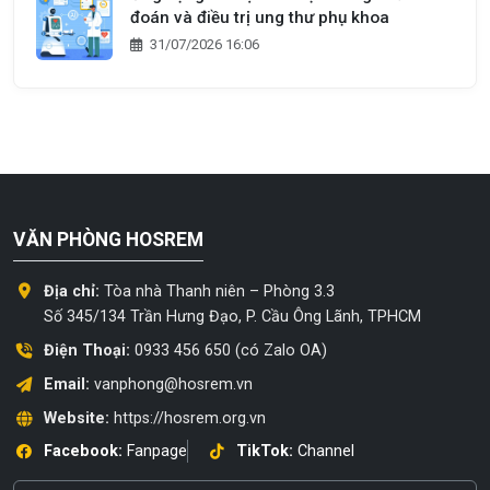
đoán và điều trị ung thư phụ khoa
31/07/2026 16:06
VĂN PHÒNG HOSREM
Địa chỉ:
Tòa nhà Thanh niên – Phòng 3.3
Số 345/134 Trần Hưng Đạo, P. Cầu Ông Lãnh, TPHCM
Điện Thoại:
0933 456 650 (có Zalo OA)
Email:
vanphong@hosrem.vn
Website:
https://hosrem.org.vn
Facebook:
Fanpage
TikTok:
Channel