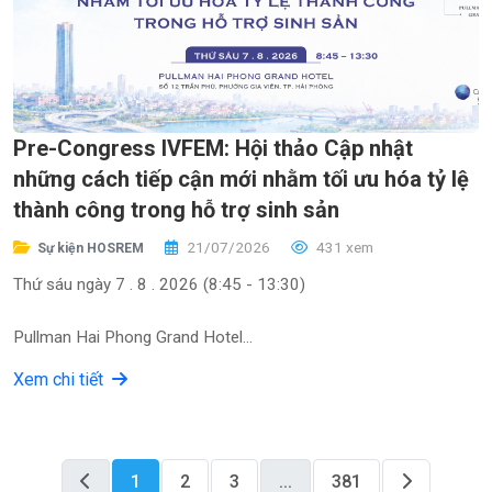
Pre-Congress IVFEM: Hội thảo Cập nhật
những cách tiếp cận mới nhằm tối ưu hóa tỷ lệ
thành công trong hỗ trợ sinh sản
21/07/2026
431 xem
Sự kiện HOSREM
Thứ sáu ngày 7 . 8 . 2026 (8:45 - 13:30)
Pullman Hai Phong Grand Hotel
Số 12 Trần Phú, Phường Gia Viên, TP. Hải Phòng
Xem chi tiết
1
2
3
...
381