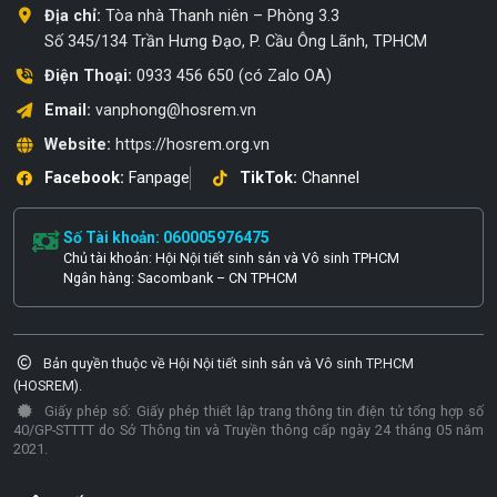
Địa chỉ:
Tòa nhà Thanh niên – Phòng 3.3
Số 345/134 Trần Hưng Đạo, P. Cầu Ông Lãnh, TPHCM
Điện Thoại:
0933 456 650 (có Zalo OA)
Email:
vanphong@hosrem.vn
Website:
https://hosrem.org.vn
Facebook:
Fanpage
TikTok:
Channel
Số Tài khoản: 060005976475
Chủ tài khoản: Hội Nội tiết sinh sản và Vô sinh TPHCM
Ngân hàng: Sacombank – CN TPHCM
Bản quyền thuộc về Hội Nội tiết sinh sản và Vô sinh TP.HCM
(HOSREM).
Giấy phép số: Giấy phép thiết lập trang thông tin điện tử tổng hợp số
40/GP-STTTT do Sở Thông tin và Truyền thông cấp ngày 24 tháng 05 năm
2021.