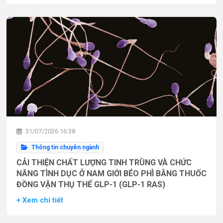
31/07/2026 16:38
Thông tin chuyên ngành
CẢI THIỆN CHẤT LƯỢNG TINH TRÙNG VÀ CHỨC
NĂNG TÌNH DỤC Ở NAM GIỚI BÉO PHÌ BẰNG THUỐC
ĐỒNG VẬN THỤ THỂ GLP-1 (GLP-1 RAS)
+ Xem chi tiết