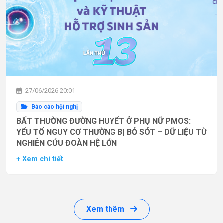
27/06/2026 20:01
Báo cáo hội nghị
BẤT THƯỜNG ĐƯỜNG HUYẾT Ở PHỤ NỮ PMOS:
YẾU TỐ NGUY CƠ THƯỜNG BỊ BỎ SÓT – DỮ LIỆU TỪ
NGHIÊN CỨU ĐOÀN HỆ LỚN
+ Xem chi tiết
Xem thêm