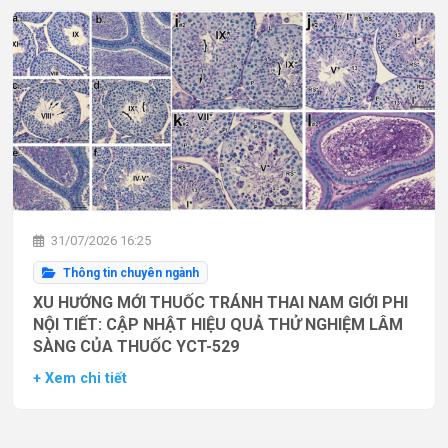
31/07/2026 16:25
Thông tin chuyên ngành
XU HƯỚNG MỚI THUỐC TRÁNH THAI NAM GIỚI PHI
NỘI TIẾT: CẬP NHẬT HIỆU QUẢ THỬ NGHIỆM LÂM
SÀNG CỦA THUỐC YCT-529
+ Xem chi tiết