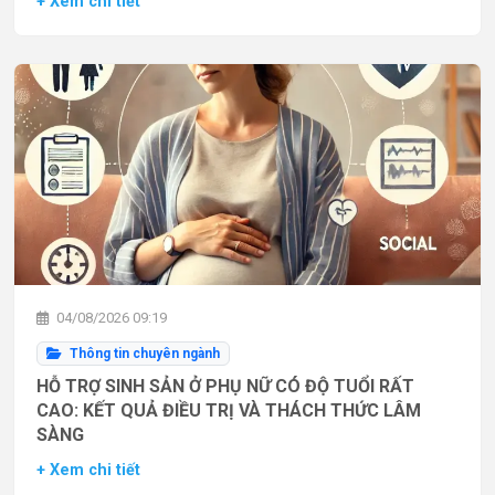
+ Xem chi tiết
04/08/2026 09:19
Thông tin chuyên ngành
HỖ TRỢ SINH SẢN Ở PHỤ NỮ CÓ ĐỘ TUỔI RẤT
CAO: KẾT QUẢ ĐIỀU TRỊ VÀ THÁCH THỨC LÂM
SÀNG
+ Xem chi tiết