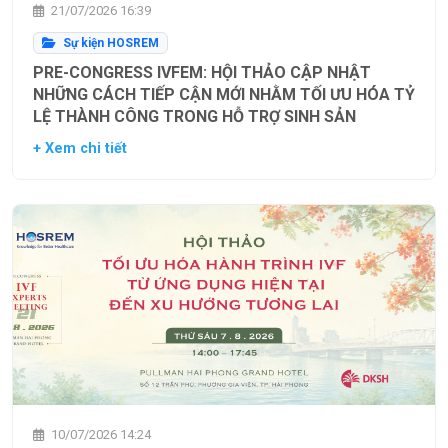
21/07/2026 16:39
Sự kiện HOSREM
PRE-CONGRESS IVFEM: HỘI THẢO CẬP NHẬT
NHỮNG CÁCH TIẾP CẬN MỚI NHẰM TỐI ƯU HÓA TỶ
LỆ THÀNH CÔNG TRONG HỖ TRỢ SINH SẢN
+ Xem chi tiết
10/07/2026 14:24