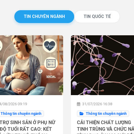
TIN CHUYÊN NGÀNH
TIN QUỐC TẾ
/08/2026 09:19
31/07/2026 16:38
Thông tin chuyên ngành
Thông tin chuyên ngành
TRỢ SINH SẢN Ở PHỤ NỮ
CẢI THIỆN CHẤT LƯỢNG
ĐỘ TUỔI RẤT CAO: KẾT
TINH TRÙNG VÀ CHỨC N