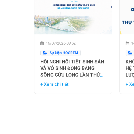
16/07/2026 08:52
14
Sự kiện HOSREM
HỘI NGHỊ NỘI TIẾT SINH SẢN
KHÓ
VÀ VÔ SINH ĐỒNG BẰNG
HỆ
SÔNG CỬU LONG LẦN THỨ
LƯ
NHẤT
TH
+ Xem chi tiết
+ Xe
NG