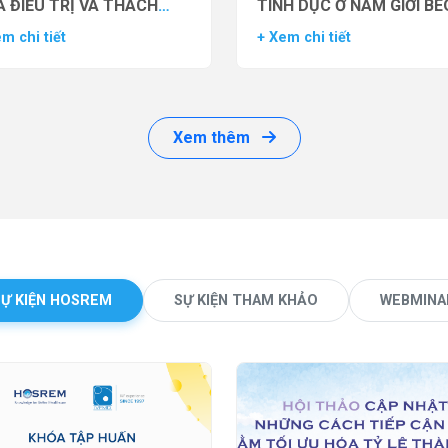
 ĐIỀU TRỊ VÀ THÁCH
TÌNH DỤC Ở NAM GIỚI BÉ
ỨC LÂM SÀNG
PHÌ BẰNG THUỐC ĐỒNG 
m chi tiết
+ Xem chi tiết
THỤ THỂ GLP-1 (GLP-1 R
Xem thêm
SỰ KIỆN HOSREM
SỰ KIỆN THAM KHẢO
WEBMINA