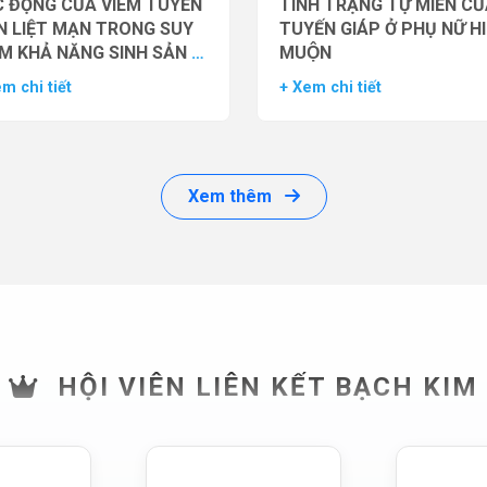
 ĐỘNG CỦA VIÊM TUYẾN
TÌNH TRẠNG TỰ MIỄN CU
N LIỆT MẠN TRONG SUY
TUYẾN GIÁP Ở PHỤ NỮ H
M KHẢ NĂNG SINH SẢN Ở
MUỘN
 GIỚI
m chi tiết
+ Xem chi tiết
Xem thêm
HỘI VIÊN LIÊN KẾT BẠCH KIM