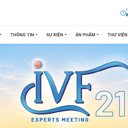
T
8
THÔNG TIN
SỰ KIỆN
ẤN PHẨM
THƯ VIỆN