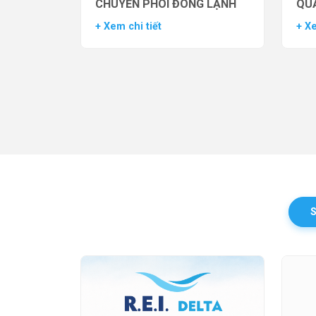
CHUYỂN PHÔI ĐÔNG LẠNH
QUẢ
TH
+ Xem chi tiết
+ Xe