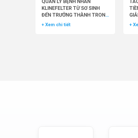
QUẢN LÝ BỆNH NHÂN
TÁC
KLINEFELTER TỪ SƠ SINH
TIỀ
ĐẾN TRƯỞNG THÀNH TRONG
GIẢ
THỰC HÀNH HỖ TRỢ SINH
NAM
+ Xem chi tiết
+ Xe
SẢN