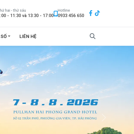
hứ hai - thứ sáu
Hotline
:00 - 11:30 và 13:30 - 17:00
0933 456 650
 SỐ
LIÊN HỆ