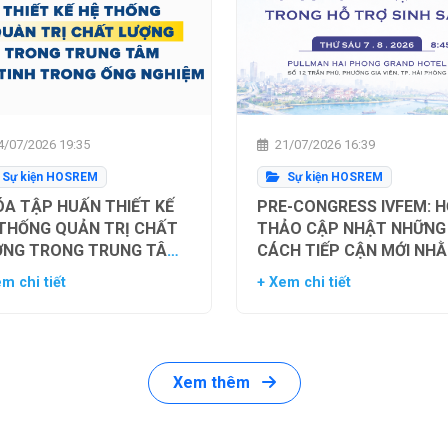
/07/2026 19:35
21/07/2026 16:39
Sự kiện HOSREM
Sự kiện HOSREM
A TẬP HUẤN THIẾT KẾ
PRE-CONGRESS IVFEM: H
 THỐNG QUẢN TRỊ CHẤT
THẢO CẬP NHẬT NHỮNG
ỢNG TRONG TRUNG TÂM
CÁCH TIẾP CẬN MỚI NH
Ụ TINH TRONG ỐNG
TỐI ƯU HÓA TỶ LỆ THÀN
m chi tiết
+ Xem chi tiết
HIỆM
CÔNG TRONG HỖ TRỢ SI
SẢN
Xem thêm