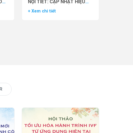
O
NỘI TIẾT: CẬP NHẬT HIỆU
VẬN
QUẢ THỬ NGHIỆM LÂM
+ Xem chi tiết
AS)
SÀNG CỦA THUỐC YCT-529
R