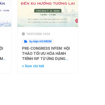
10/07/2026 14:24
Sự kiện HOSREM
ỘI
PRE-CONGRESS IVFEM: HỘI
THẢO TỐI ƯU HÓA HÀNH
ẰM
TRÌNH IVF TỪ ỨNG DỤNG
H
HIỆN TẠI ĐẾN XU HƯỚNG
+ Xem chi tiết
NH
TƯƠNG LAI