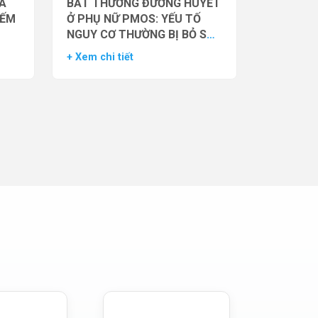
̉A
BẤT THƯỜNG ĐƯỜNG HUYẾT
IẾM
Ở PHỤ NỮ PMOS: YẾU TỐ
NGUY CƠ THƯỜNG BỊ BỎ SÓT
– DỮ LIỆU TỪ NGHIÊN CỨU
+ Xem chi tiết
ĐOÀN HỆ LỚN