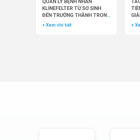
QUẢN LÝ BỆNH NHÂN
TÁC
KLINEFELTER TỪ SƠ SINH
TIỀ
ĐẾN TRƯỞNG THÀNH TRONG
GIẢ
THỰC HÀNH HỖ TRỢ SINH
NAM
+ Xem chi tiết
+ Xe
SẢN