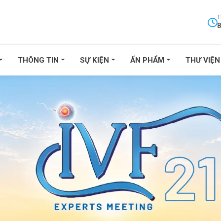
T
8
THÔNG TIN
SỰ KIỆN
ẤN PHẨM
THƯ VIỆN