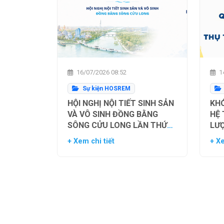
16/07/2026 08:52
14
Sự kiện HOSREM
HỘI NGHỊ NỘI TIẾT SINH SẢN
KHÓ
VÀ VÔ SINH ĐỒNG BẰNG
HỆ
SÔNG CỬU LONG LẦN THỨ
LƯ
NHẤT
TH
+ Xem chi tiết
+ Xe
NG