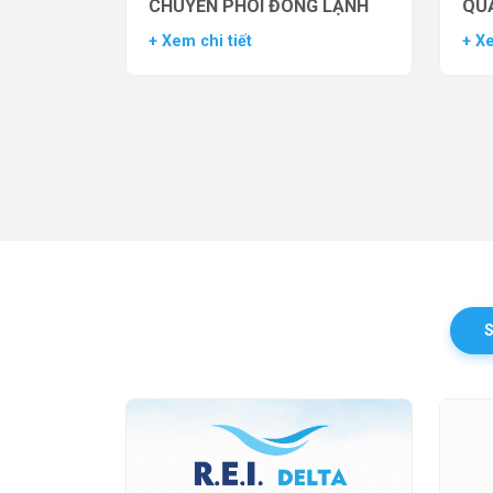
CHUYỂN PHÔI ĐÔNG LẠNH
QUẢ
TH
+ Xem chi tiết
+ Xe