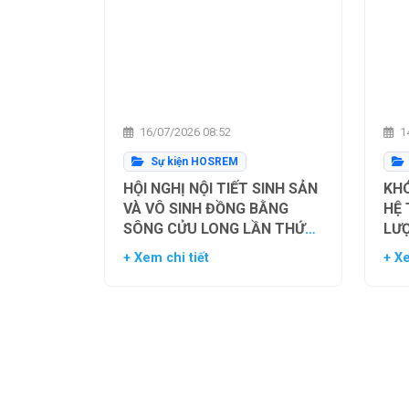
16/07/2026 08:52
14
Sự kiện HOSREM
HỘI NGHỊ NỘI TIẾT SINH SẢN
KHÓ
VÀ VÔ SINH ĐỒNG BẰNG
HỆ
SÔNG CỬU LONG LẦN THỨ
LƯ
NHẤT
TH
+ Xem chi tiết
+ Xe
NG