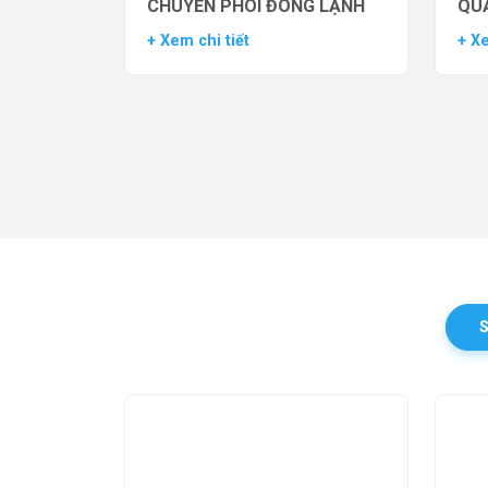
CHUYỂN PHÔI ĐÔNG LẠNH
QUẢ
TH
+ Xem chi tiết
+ Xe