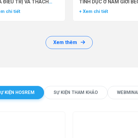
 ĐIỀU TRỊ VÀ THÁCH
TÌNH DỤC Ở NAM GIỚI BÉ
ỨC LÂM SÀNG
PHÌ BẰNG THUỐC ĐỒNG 
m chi tiết
+ Xem chi tiết
THỤ THỂ GLP-1 (GLP-1 R
Xem thêm
SỰ KIỆN HOSREM
SỰ KIỆN THAM KHẢO
WEBMINA