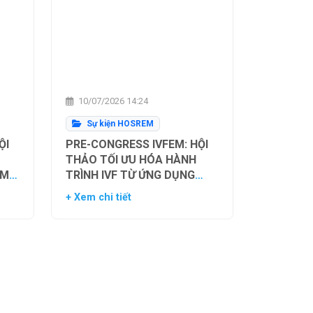
10/07/2026 14:24
Sự kiện HOSREM
ỘI
PRE-CONGRESS IVFEM: HỘI
THẢO TỐI ƯU HÓA HÀNH
ẰM
TRÌNH IVF TỪ ỨNG DỤNG
H
HIỆN TẠI ĐẾN XU HƯỚNG
+ Xem chi tiết
NH
TƯƠNG LAI