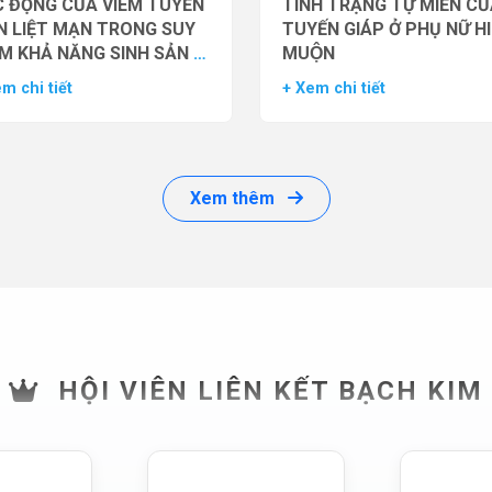
 ĐỘNG CỦA VIÊM TUYẾN
TÌNH TRẠNG TỰ MIỄN CU
N LIỆT MẠN TRONG SUY
TUYẾN GIÁP Ở PHỤ NỮ H
M KHẢ NĂNG SINH SẢN Ở
MUỘN
 GIỚI
m chi tiết
+ Xem chi tiết
Xem thêm
HỘI VIÊN LIÊN KẾT BẠCH KIM