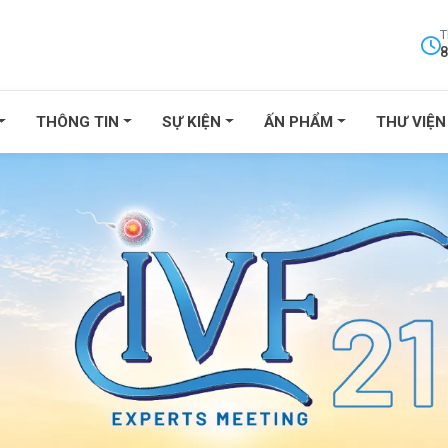
T
8
THÔNG TIN
SỰ KIỆN
ẤN PHẨM
THƯ VIỆN