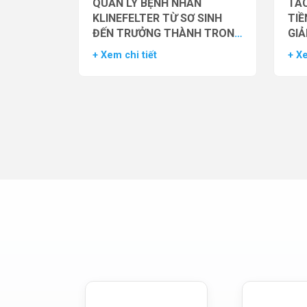
QUẢN LÝ BỆNH NHÂN
TÁC
KLINEFELTER TỪ SƠ SINH
TIỀ
ĐẾN TRƯỞNG THÀNH TRONG
GIẢ
THỰC HÀNH HỖ TRỢ SINH
NAM
+ Xem chi tiết
+ Xe
SẢN