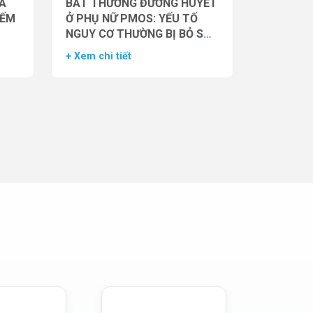
̉A
BẤT THƯỜNG ĐƯỜNG HUYẾT
IẾM
Ở PHỤ NỮ PMOS: YẾU TỐ
NGUY CƠ THƯỜNG BỊ BỎ SÓT
– DỮ LIỆU TỪ NGHIÊN CỨU
+ Xem chi tiết
ĐOÀN HỆ LỚN