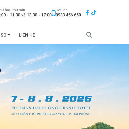
hứ hai - thứ sáu
Hotline
:00 - 11:30 và 13:30 - 17:00
0933 456 650
 SỐ
LIÊN HỆ