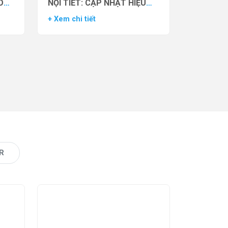
O
NỘI TIẾT: CẬP NHẬT HIỆU
VẬN
QUẢ THỬ NGHIỆM LÂM
+ Xem chi tiết
AS)
SÀNG CỦA THUỐC YCT-529
R