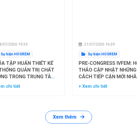
/07/2026 19:35
21/07/2026 16:39
Sự kiện HOSREM
Sự kiện HOSREM
A TẬP HUẤN THIẾT KẾ
PRE-CONGRESS IVFEM: H
 THỐNG QUẢN TRỊ CHẤT
THẢO CẬP NHẬT NHỮNG
ỢNG TRONG TRUNG TÂM
CÁCH TIẾP CẬN MỚI NH
Ụ TINH TRONG ỐNG
TỐI ƯU HÓA TỶ LỆ THÀN
m chi tiết
+ Xem chi tiết
HIỆM
CÔNG TRONG HỖ TRỢ SI
SẢN
Xem thêm