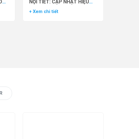
O
NỘI TIẾT: CẬP NHẬT HIỆU
VẬN
QUẢ THỬ NGHIỆM LÂM
+ Xem chi tiết
AS)
SÀNG CỦA THUỐC YCT-529
R