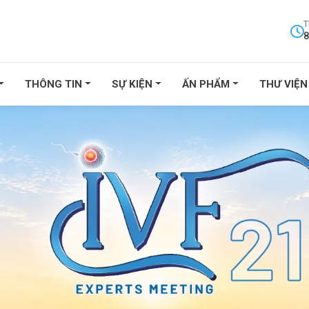
T
8
THÔNG TIN
SỰ KIỆN
ẤN PHẨM
THƯ VIỆN