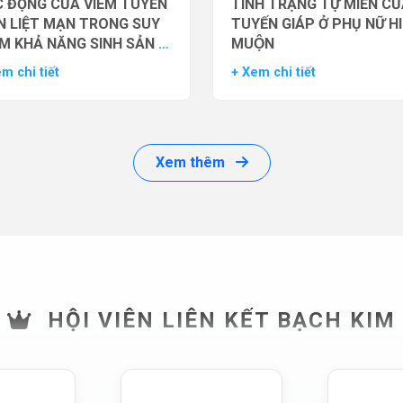
 ĐỘNG CỦA VIÊM TUYẾN
TÌNH TRẠNG TỰ MIỄN CU
N LIỆT MẠN TRONG SUY
TUYẾN GIÁP Ở PHỤ NỮ H
M KHẢ NĂNG SINH SẢN Ở
MUỘN
 GIỚI
m chi tiết
+ Xem chi tiết
Xem thêm
HỘI VIÊN LIÊN KẾT BẠCH KIM