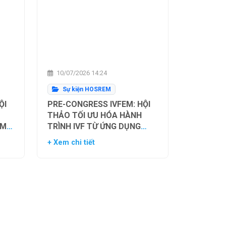
10/07/2026 14:24
Sự kiện HOSREM
ỘI
PRE-CONGRESS IVFEM: HỘI
THẢO TỐI ƯU HÓA HÀNH
ẰM
TRÌNH IVF TỪ ỨNG DỤNG
H
HIỆN TẠI ĐẾN XU HƯỚNG
+ Xem chi tiết
NH
TƯƠNG LAI