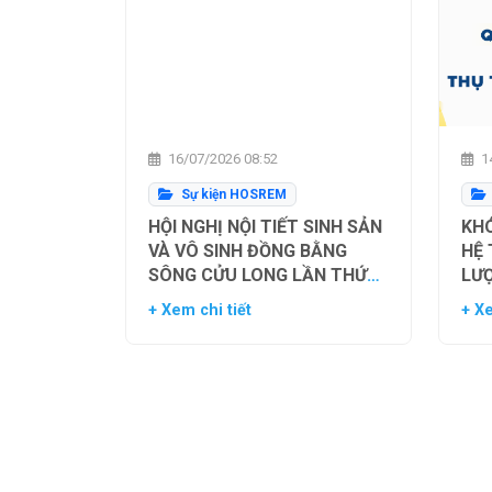
16/07/2026 08:52
14
Sự kiện HOSREM
HỘI NGHỊ NỘI TIẾT SINH SẢN
KHÓ
VÀ VÔ SINH ĐỒNG BẰNG
HỆ
SÔNG CỬU LONG LẦN THỨ
LƯ
NHẤT
TH
+ Xem chi tiết
+ Xe
NG