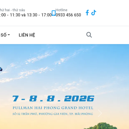
hứ hai - thứ sáu
Hotline
:00 - 11:30 và 13:30 - 17:00
0933 456 650
 SỐ
LIÊN HỆ