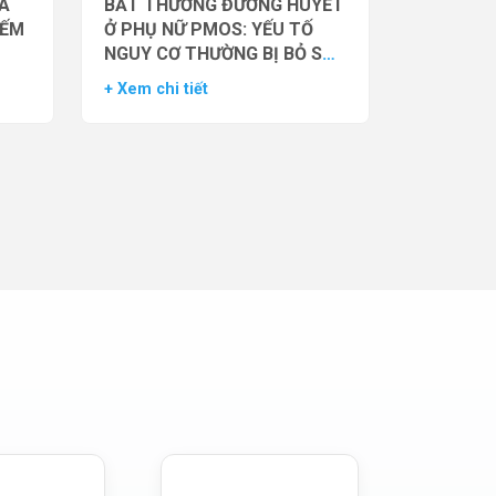
̉A
BẤT THƯỜNG ĐƯỜNG HUYẾT
IẾM
Ở PHỤ NỮ PMOS: YẾU TỐ
NGUY CƠ THƯỜNG BỊ BỎ SÓT
– DỮ LIỆU TỪ NGHIÊN CỨU
+ Xem chi tiết
ĐOÀN HỆ LỚN