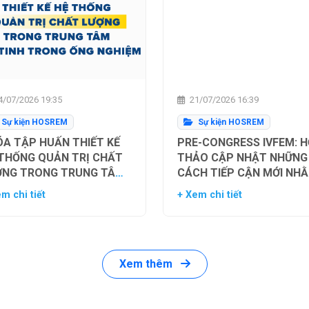
/07/2026 19:35
21/07/2026 16:39
Sự kiện HOSREM
Sự kiện HOSREM
A TẬP HUẤN THIẾT KẾ
PRE-CONGRESS IVFEM: H
 THỐNG QUẢN TRỊ CHẤT
THẢO CẬP NHẬT NHỮNG
ỢNG TRONG TRUNG TÂM
CÁCH TIẾP CẬN MỚI NH
Ụ TINH TRONG ỐNG
TỐI ƯU HÓA TỶ LỆ THÀN
m chi tiết
+ Xem chi tiết
HIỆM
CÔNG TRONG HỖ TRỢ SI
SẢN
Xem thêm