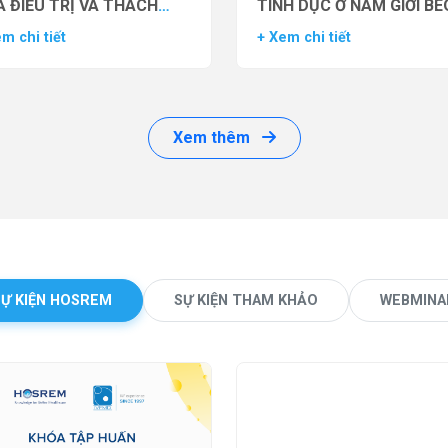
 ĐIỀU TRỊ VÀ THÁCH
TÌNH DỤC Ở NAM GIỚI BÉ
ỨC LÂM SÀNG
PHÌ BẰNG THUỐC ĐỒNG 
m chi tiết
+ Xem chi tiết
THỤ THỂ GLP-1 (GLP-1 R
Xem thêm
SỰ KIỆN HOSREM
SỰ KIỆN THAM KHẢO
WEBMINA