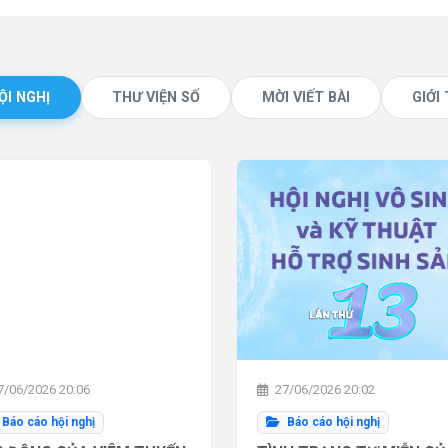
ỘI NGHỊ
THƯ VIỆN SỐ
MỜI VIẾT BÀI
GIỚI
/06/2026 20:06
27/06/2026 20:02
Báo cáo hội nghị
Báo cáo hội nghị