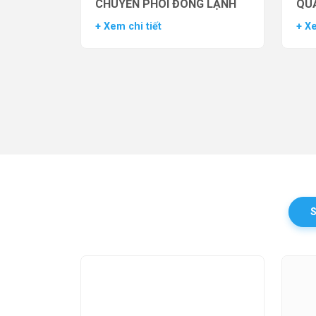
CHUYỂN PHÔI ĐÔNG LẠNH
QUẢ
TH
+ Xem chi tiết
+ Xe