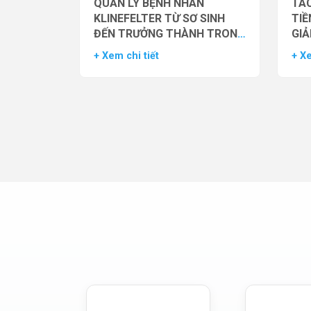
QUẢN LÝ BỆNH NHÂN
TÁC
KLINEFELTER TỪ SƠ SINH
TIỀ
ĐẾN TRƯỞNG THÀNH TRONG
GIẢ
THỰC HÀNH HỖ TRỢ SINH
NAM
+ Xem chi tiết
+ Xe
SẢN