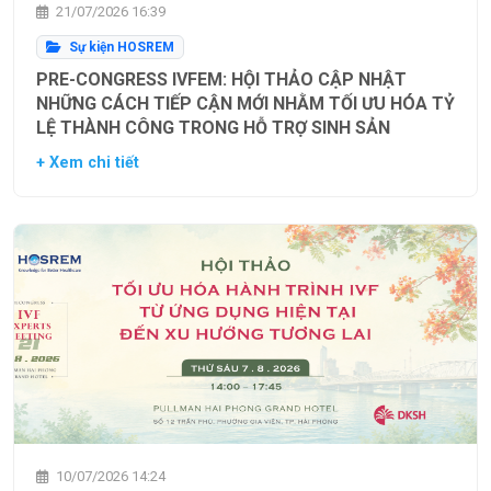
21/07/2026 16:39
Sự kiện HOSREM
PRE-CONGRESS IVFEM: HỘI THẢO CẬP NHẬT
NHỮNG CÁCH TIẾP CẬN MỚI NHẰM TỐI ƯU HÓA TỶ
LỆ THÀNH CÔNG TRONG HỖ TRỢ SINH SẢN
+ Xem chi tiết
10/07/2026 14:24