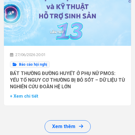
27/06/2026 20:01
Báo cáo hội nghị
BẤT THƯỜNG ĐƯỜNG HUYẾT Ở PHỤ NỮ PMOS:
YẾU TỐ NGUY CƠ THƯỜNG BỊ BỎ SÓT – DỮ LIỆU TỪ
NGHIÊN CỨU ĐOÀN HỆ LỚN
+ Xem chi tiết
Xem thêm