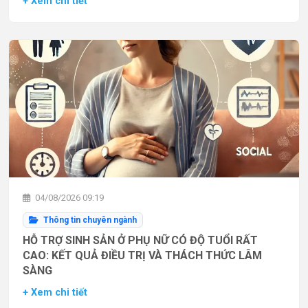
+ Xem chi tiết
04/08/2026 09:19
Thông tin chuyên ngành
HỖ TRỢ SINH SẢN Ở PHỤ NỮ CÓ ĐỘ TUỔI RẤT
CAO: KẾT QUẢ ĐIỀU TRỊ VÀ THÁCH THỨC LÂM
SÀNG
+ Xem chi tiết