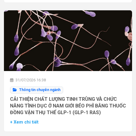
31/07/2026 16:38
Thông tin chuyên ngành
CẢI THIỆN CHẤT LƯỢNG TINH TRÙNG VÀ CHỨC
NĂNG TÌNH DỤC Ở NAM GIỚI BÉO PHÌ BẰNG THUỐC
ĐỒNG VẬN THỤ THỂ GLP-1 (GLP-1 RAS)
+ Xem chi tiết