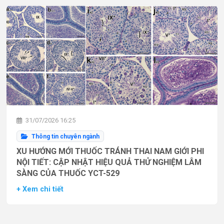
31/07/2026 16:25
Thông tin chuyên ngành
XU HƯỚNG MỚI THUỐC TRÁNH THAI NAM GIỚI PHI
NỘI TIẾT: CẬP NHẬT HIỆU QUẢ THỬ NGHIỆM LÂM
SÀNG CỦA THUỐC YCT-529
+ Xem chi tiết