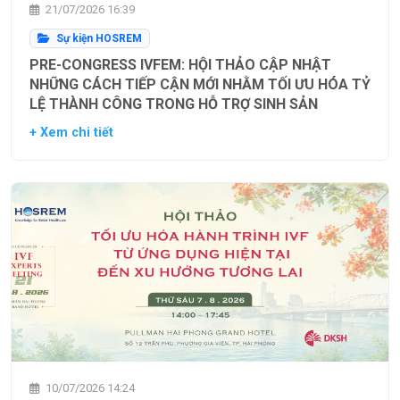
21/07/2026 16:39
Sự kiện HOSREM
PRE-CONGRESS IVFEM: HỘI THẢO CẬP NHẬT
NHỮNG CÁCH TIẾP CẬN MỚI NHẰM TỐI ƯU HÓA TỶ
LỆ THÀNH CÔNG TRONG HỖ TRỢ SINH SẢN
+ Xem chi tiết
10/07/2026 14:24