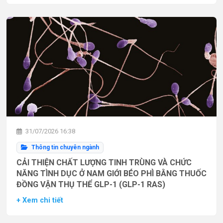
31/07/2026 16:38
Thông tin chuyên ngành
CẢI THIỆN CHẤT LƯỢNG TINH TRÙNG VÀ CHỨC
NĂNG TÌNH DỤC Ở NAM GIỚI BÉO PHÌ BẰNG THUỐC
ĐỒNG VẬN THỤ THỂ GLP-1 (GLP-1 RAS)
+ Xem chi tiết