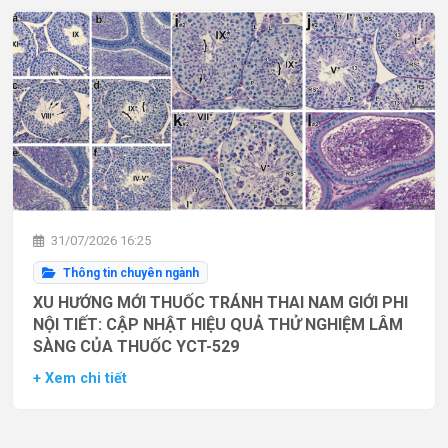
31/07/2026 16:25
Thông tin chuyên ngành
XU HƯỚNG MỚI THUỐC TRÁNH THAI NAM GIỚI PHI
NỘI TIẾT: CẬP NHẬT HIỆU QUẢ THỬ NGHIỆM LÂM
SÀNG CỦA THUỐC YCT-529
+ Xem chi tiết