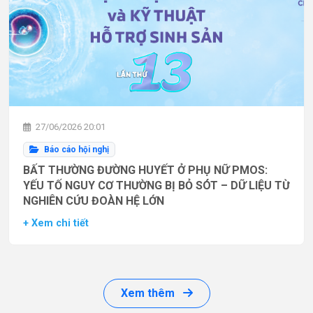
27/06/2026 20:01
Báo cáo hội nghị
BẤT THƯỜNG ĐƯỜNG HUYẾT Ở PHỤ NỮ PMOS:
YẾU TỐ NGUY CƠ THƯỜNG BỊ BỎ SÓT – DỮ LIỆU TỪ
NGHIÊN CỨU ĐOÀN HỆ LỚN
+ Xem chi tiết
Xem thêm