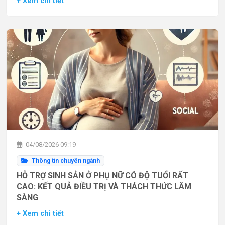
+ Xem chi tiết
04/08/2026 09:19
Thông tin chuyên ngành
HỖ TRỢ SINH SẢN Ở PHỤ NỮ CÓ ĐỘ TUỔI RẤT
CAO: KẾT QUẢ ĐIỀU TRỊ VÀ THÁCH THỨC LÂM
SÀNG
+ Xem chi tiết