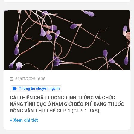
31/07/2026 16:38
Thông tin chuyên ngành
CẢI THIỆN CHẤT LƯỢNG TINH TRÙNG VÀ CHỨC
NĂNG TÌNH DỤC Ở NAM GIỚI BÉO PHÌ BẰNG THUỐC
ĐỒNG VẬN THỤ THỂ GLP-1 (GLP-1 RAS)
+ Xem chi tiết