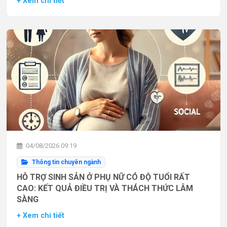
+ Xem chi tiết
04/08/2026 09:19
Thông tin chuyên ngành
HỖ TRỢ SINH SẢN Ở PHỤ NỮ CÓ ĐỘ TUỔI RẤT
CAO: KẾT QUẢ ĐIỀU TRỊ VÀ THÁCH THỨC LÂM
SÀNG
+ Xem chi tiết