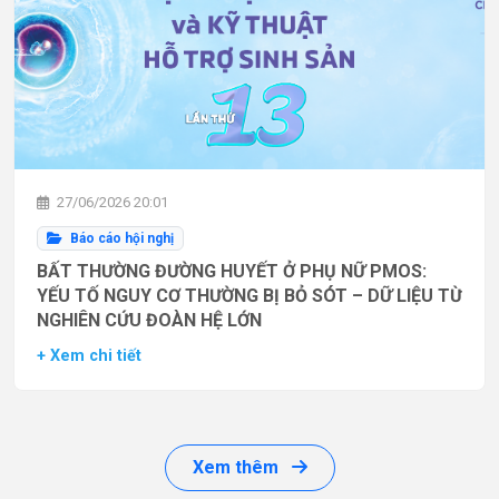
27/06/2026 20:01
Báo cáo hội nghị
BẤT THƯỜNG ĐƯỜNG HUYẾT Ở PHỤ NỮ PMOS:
YẾU TỐ NGUY CƠ THƯỜNG BỊ BỎ SÓT – DỮ LIỆU TỪ
NGHIÊN CỨU ĐOÀN HỆ LỚN
+ Xem chi tiết
Xem thêm