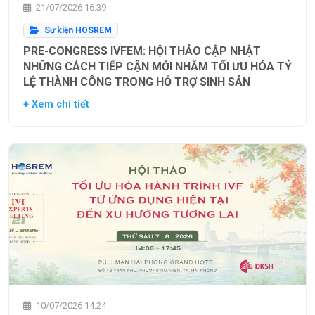
21/07/2026 16:39
Sự kiện HOSREM
PRE-CONGRESS IVFEM: HỘI THẢO CẬP NHẬT
NHỮNG CÁCH TIẾP CẬN MỚI NHẰM TỐI ƯU HÓA TỶ
LỆ THÀNH CÔNG TRONG HỖ TRỢ SINH SẢN
+ Xem chi tiết
10/07/2026 14:24