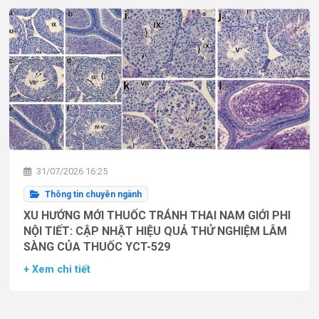
31/07/2026 16:25
Thông tin chuyên ngành
XU HƯỚNG MỚI THUỐC TRÁNH THAI NAM GIỚI PHI
NỘI TIẾT: CẬP NHẬT HIỆU QUẢ THỬ NGHIỆM LÂM
SÀNG CỦA THUỐC YCT-529
+ Xem chi tiết