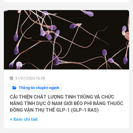
31/07/2026 16:38
Thông tin chuyên ngành
CẢI THIỆN CHẤT LƯỢNG TINH TRÙNG VÀ CHỨC
NĂNG TÌNH DỤC Ở NAM GIỚI BÉO PHÌ BẰNG THUỐC
ĐỒNG VẬN THỤ THỂ GLP-1 (GLP-1 RAS)
+ Xem chi tiết