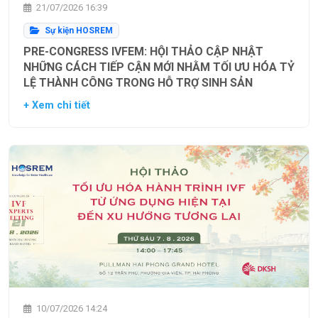
21/07/2026 16:39
Sự kiện HOSREM
PRE-CONGRESS IVFEM: HỘI THẢO CẬP NHẬT
NHỮNG CÁCH TIẾP CẬN MỚI NHẰM TỐI ƯU HÓA TỶ
LỆ THÀNH CÔNG TRONG HỖ TRỢ SINH SẢN
+ Xem chi tiết
10/07/2026 14:24