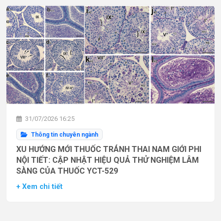
31/07/2026 16:25
Thông tin chuyên ngành
XU HƯỚNG MỚI THUỐC TRÁNH THAI NAM GIỚI PHI
NỘI TIẾT: CẬP NHẬT HIỆU QUẢ THỬ NGHIỆM LÂM
SÀNG CỦA THUỐC YCT-529
+ Xem chi tiết