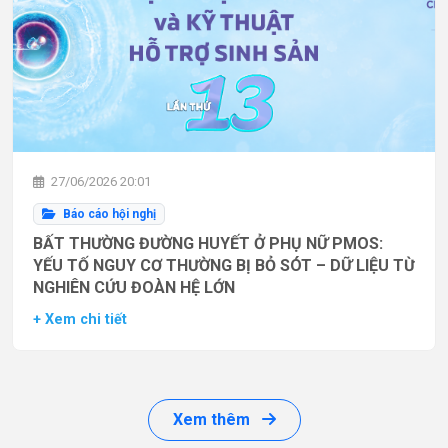
27/06/2026 20:01
Báo cáo hội nghị
BẤT THƯỜNG ĐƯỜNG HUYẾT Ở PHỤ NỮ PMOS:
YẾU TỐ NGUY CƠ THƯỜNG BỊ BỎ SÓT – DỮ LIỆU TỪ
NGHIÊN CỨU ĐOÀN HỆ LỚN
+ Xem chi tiết
Xem thêm