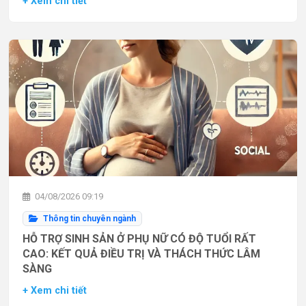
+ Xem chi tiết
04/08/2026 09:19
Thông tin chuyên ngành
HỖ TRỢ SINH SẢN Ở PHỤ NỮ CÓ ĐỘ TUỔI RẤT
CAO: KẾT QUẢ ĐIỀU TRỊ VÀ THÁCH THỨC LÂM
SÀNG
+ Xem chi tiết