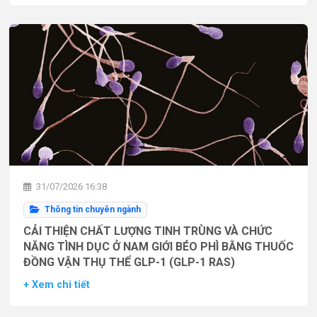
31/07/2026 16:38
Thông tin chuyên ngành
CẢI THIỆN CHẤT LƯỢNG TINH TRÙNG VÀ CHỨC
NĂNG TÌNH DỤC Ở NAM GIỚI BÉO PHÌ BẰNG THUỐC
ĐỒNG VẬN THỤ THỂ GLP-1 (GLP-1 RAS)
+ Xem chi tiết