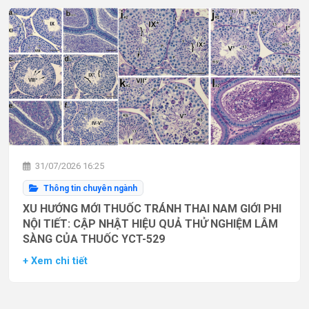
31/07/2026 16:25
Thông tin chuyên ngành
XU HƯỚNG MỚI THUỐC TRÁNH THAI NAM GIỚI PHI
NỘI TIẾT: CẬP NHẬT HIỆU QUẢ THỬ NGHIỆM LÂM
SÀNG CỦA THUỐC YCT-529
+ Xem chi tiết