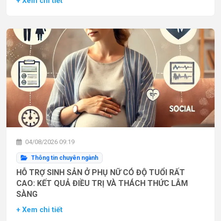
+ Xem chi tiết
04/08/2026 09:19
Thông tin chuyên ngành
HỖ TRỢ SINH SẢN Ở PHỤ NỮ CÓ ĐỘ TUỔI RẤT
CAO: KẾT QUẢ ĐIỀU TRỊ VÀ THÁCH THỨC LÂM
SÀNG
+ Xem chi tiết