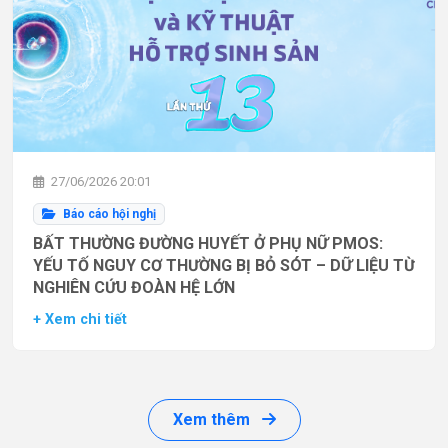
27/06/2026 20:01
Báo cáo hội nghị
BẤT THƯỜNG ĐƯỜNG HUYẾT Ở PHỤ NỮ PMOS:
YẾU TỐ NGUY CƠ THƯỜNG BỊ BỎ SÓT – DỮ LIỆU TỪ
NGHIÊN CỨU ĐOÀN HỆ LỚN
+ Xem chi tiết
Xem thêm