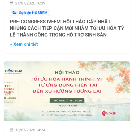
21/07/2026 16:39
Sự kiện HOSREM
PRE-CONGRESS IVFEM: HỘI THẢO CẬP NHẬT
NHỮNG CÁCH TIẾP CẬN MỚI NHẰM TỐI ƯU HÓA TỶ
LỆ THÀNH CÔNG TRONG HỖ TRỢ SINH SẢN
+ Xem chi tiết
10/07/2026 14:24