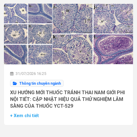
31/07/2026 16:25
Thông tin chuyên ngành
XU HƯỚNG MỚI THUỐC TRÁNH THAI NAM GIỚI PHI
NỘI TIẾT: CẬP NHẬT HIỆU QUẢ THỬ NGHIỆM LÂM
SÀNG CỦA THUỐC YCT-529
+ Xem chi tiết