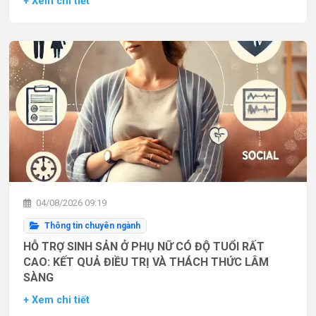
+ Xem chi tiết
04/08/2026 09:19
Thông tin chuyên ngành
HỖ TRỢ SINH SẢN Ở PHỤ NỮ CÓ ĐỘ TUỔI RẤT
CAO: KẾT QUẢ ĐIỀU TRỊ VÀ THÁCH THỨC LÂM
SÀNG
+ Xem chi tiết