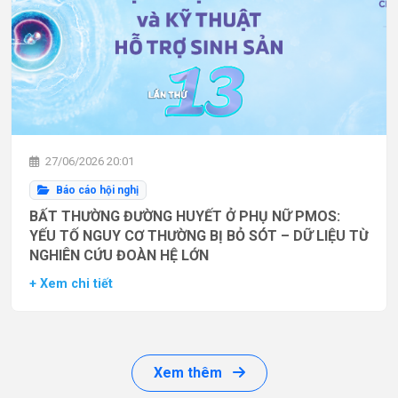
27/06/2026 20:01
Báo cáo hội nghị
BẤT THƯỜNG ĐƯỜNG HUYẾT Ở PHỤ NỮ PMOS:
YẾU TỐ NGUY CƠ THƯỜNG BỊ BỎ SÓT – DỮ LIỆU TỪ
NGHIÊN CỨU ĐOÀN HỆ LỚN
+ Xem chi tiết
Xem thêm