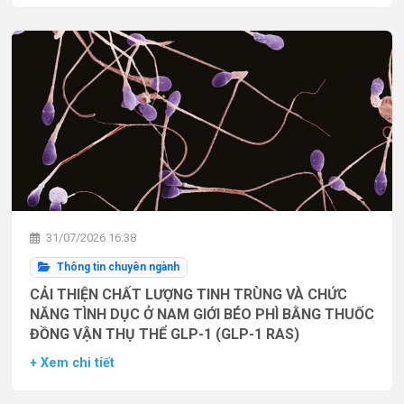
31/07/2026 16:38
Thông tin chuyên ngành
CẢI THIỆN CHẤT LƯỢNG TINH TRÙNG VÀ CHỨC
NĂNG TÌNH DỤC Ở NAM GIỚI BÉO PHÌ BẰNG THUỐC
ĐỒNG VẬN THỤ THỂ GLP-1 (GLP-1 RAS)
+ Xem chi tiết