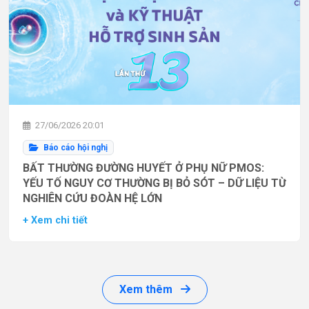
27/06/2026 20:01
Báo cáo hội nghị
BẤT THƯỜNG ĐƯỜNG HUYẾT Ở PHỤ NỮ PMOS:
YẾU TỐ NGUY CƠ THƯỜNG BỊ BỎ SÓT – DỮ LIỆU TỪ
NGHIÊN CỨU ĐOÀN HỆ LỚN
+ Xem chi tiết
Xem thêm