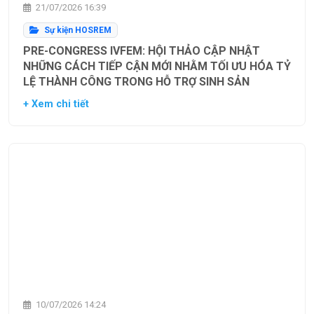
21/07/2026 16:39
Sự kiện HOSREM
PRE-CONGRESS IVFEM: HỘI THẢO CẬP NHẬT
NHỮNG CÁCH TIẾP CẬN MỚI NHẰM TỐI ƯU HÓA TỶ
LỆ THÀNH CÔNG TRONG HỖ TRỢ SINH SẢN
+ Xem chi tiết
10/07/2026 14:24