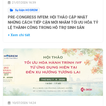
21/07/2026 16:39
Sự kiện HOSREM
PRE-CONGRESS IVFEM: HỘI THẢO CẬP NHẬT
NHỮNG CÁCH TIẾP CẬN MỚI NHẰM TỐI ƯU HÓA TỶ
LỆ THÀNH CÔNG TRONG HỖ TRỢ SINH SẢN
+ Xem chi tiết
10/07/2026 14:24