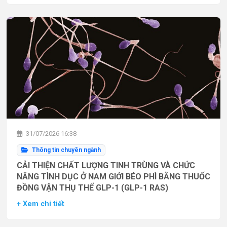
31/07/2026 16:38
Thông tin chuyên ngành
CẢI THIỆN CHẤT LƯỢNG TINH TRÙNG VÀ CHỨC
NĂNG TÌNH DỤC Ở NAM GIỚI BÉO PHÌ BẰNG THUỐC
ĐỒNG VẬN THỤ THỂ GLP-1 (GLP-1 RAS)
+ Xem chi tiết