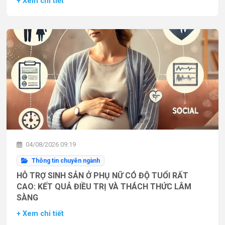
+ Xem chi tiết
04/08/2026 09:19
Thông tin chuyên ngành
HỖ TRỢ SINH SẢN Ở PHỤ NỮ CÓ ĐỘ TUỔI RẤT
CAO: KẾT QUẢ ĐIỀU TRỊ VÀ THÁCH THỨC LÂM
SÀNG
+ Xem chi tiết