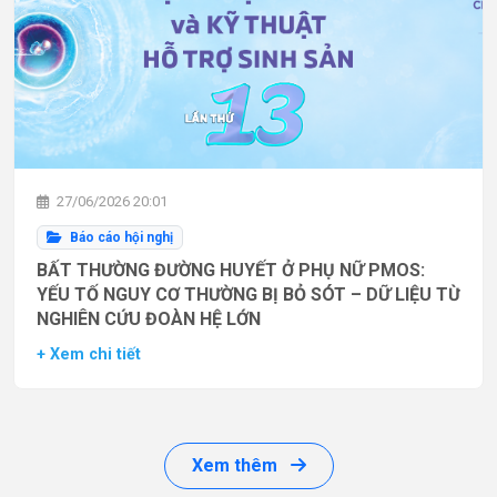
27/06/2026 20:01
Báo cáo hội nghị
BẤT THƯỜNG ĐƯỜNG HUYẾT Ở PHỤ NỮ PMOS:
YẾU TỐ NGUY CƠ THƯỜNG BỊ BỎ SÓT – DỮ LIỆU TỪ
NGHIÊN CỨU ĐOÀN HỆ LỚN
+ Xem chi tiết
Xem thêm