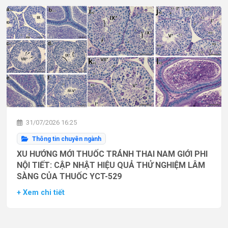
31/07/2026 16:25
Thông tin chuyên ngành
XU HƯỚNG MỚI THUỐC TRÁNH THAI NAM GIỚI PHI
NỘI TIẾT: CẬP NHẬT HIỆU QUẢ THỬ NGHIỆM LÂM
SÀNG CỦA THUỐC YCT-529
+ Xem chi tiết