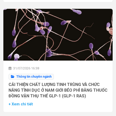
31/07/2026 16:38
Thông tin chuyên ngành
CẢI THIỆN CHẤT LƯỢNG TINH TRÙNG VÀ CHỨC
NĂNG TÌNH DỤC Ở NAM GIỚI BÉO PHÌ BẰNG THUỐC
ĐỒNG VẬN THỤ THỂ GLP-1 (GLP-1 RAS)
+ Xem chi tiết