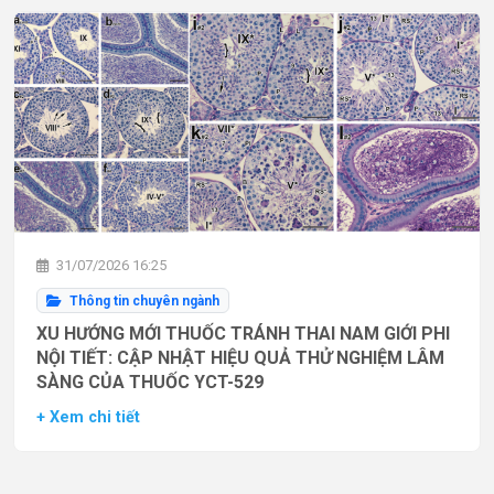
31/07/2026 16:25
Thông tin chuyên ngành
XU HƯỚNG MỚI THUỐC TRÁNH THAI NAM GIỚI PHI
NỘI TIẾT: CẬP NHẬT HIỆU QUẢ THỬ NGHIỆM LÂM
SÀNG CỦA THUỐC YCT-529
+ Xem chi tiết