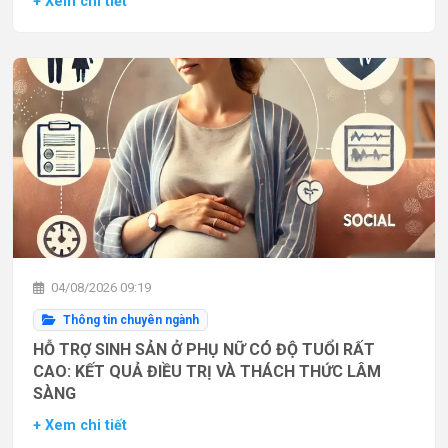
+ Xem chi tiết
04/08/2026 09:19
Thông tin chuyên ngành
HỖ TRỢ SINH SẢN Ở PHỤ NỮ CÓ ĐỘ TUỔI RẤT
CAO: KẾT QUẢ ĐIỀU TRỊ VÀ THÁCH THỨC LÂM
SÀNG
+ Xem chi tiết