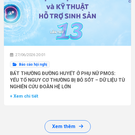
27/06/2026 20:01
Báo cáo hội nghị
BẤT THƯỜNG ĐƯỜNG HUYẾT Ở PHỤ NỮ PMOS:
YẾU TỐ NGUY CƠ THƯỜNG BỊ BỎ SÓT – DỮ LIỆU TỪ
NGHIÊN CỨU ĐOÀN HỆ LỚN
+ Xem chi tiết
Xem thêm