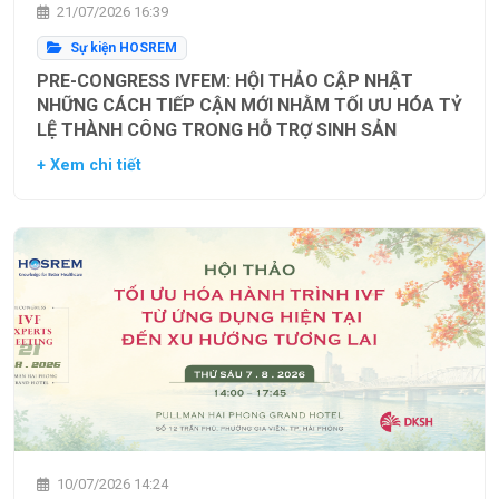
21/07/2026 16:39
Sự kiện HOSREM
PRE-CONGRESS IVFEM: HỘI THẢO CẬP NHẬT
NHỮNG CÁCH TIẾP CẬN MỚI NHẰM TỐI ƯU HÓA TỶ
LỆ THÀNH CÔNG TRONG HỖ TRỢ SINH SẢN
+ Xem chi tiết
10/07/2026 14:24