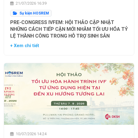
21/07/2026 16:39
Sự kiện HOSREM
PRE-CONGRESS IVFEM: HỘI THẢO CẬP NHẬT
NHỮNG CÁCH TIẾP CẬN MỚI NHẰM TỐI ƯU HÓA TỶ
LỆ THÀNH CÔNG TRONG HỖ TRỢ SINH SẢN
+ Xem chi tiết
10/07/2026 14:24