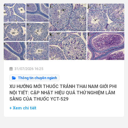
31/07/2026 16:25
Thông tin chuyên ngành
XU HƯỚNG MỚI THUỐC TRÁNH THAI NAM GIỚI PHI
NỘI TIẾT: CẬP NHẬT HIỆU QUẢ THỬ NGHIỆM LÂM
SÀNG CỦA THUỐC YCT-529
+ Xem chi tiết