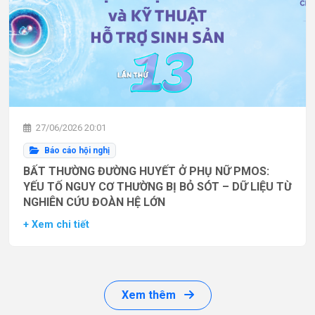
27/06/2026 20:01
Báo cáo hội nghị
BẤT THƯỜNG ĐƯỜNG HUYẾT Ở PHỤ NỮ PMOS:
YẾU TỐ NGUY CƠ THƯỜNG BỊ BỎ SÓT – DỮ LIỆU TỪ
NGHIÊN CỨU ĐOÀN HỆ LỚN
+ Xem chi tiết
Xem thêm