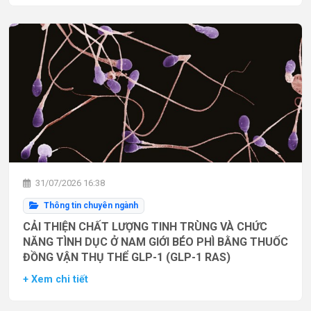
31/07/2026 16:38
Thông tin chuyên ngành
CẢI THIỆN CHẤT LƯỢNG TINH TRÙNG VÀ CHỨC
NĂNG TÌNH DỤC Ở NAM GIỚI BÉO PHÌ BẰNG THUỐC
ĐỒNG VẬN THỤ THỂ GLP-1 (GLP-1 RAS)
+ Xem chi tiết