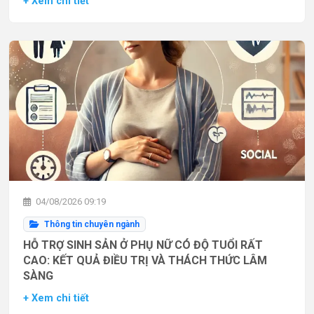
+ Xem chi tiết
04/08/2026 09:19
Thông tin chuyên ngành
HỖ TRỢ SINH SẢN Ở PHỤ NỮ CÓ ĐỘ TUỔI RẤT
CAO: KẾT QUẢ ĐIỀU TRỊ VÀ THÁCH THỨC LÂM
SÀNG
+ Xem chi tiết