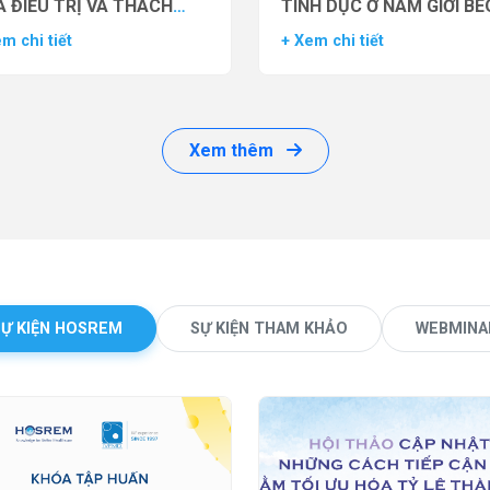
 ĐIỀU TRỊ VÀ THÁCH
TÌNH DỤC Ở NAM GIỚI BÉ
ỨC LÂM SÀNG
PHÌ BẰNG THUỐC ĐỒNG 
m chi tiết
+ Xem chi tiết
THỤ THỂ GLP-1 (GLP-1 R
Xem thêm
SỰ KIỆN HOSREM
SỰ KIỆN THAM KHẢO
WEBMINA