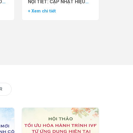
O
NỘI TIẾT: CẬP NHẬT HIỆU
VẬN
QUẢ THỬ NGHIỆM LÂM
+ Xem chi tiết
AS)
SÀNG CỦA THUỐC YCT-529
R