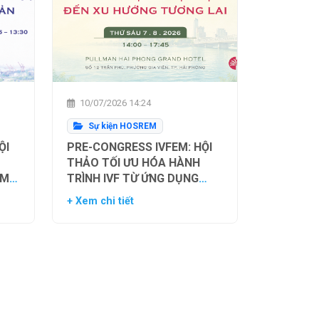
10/07/2026 14:24
Sự kiện HOSREM
ỘI
PRE-CONGRESS IVFEM: HỘI
THẢO TỐI ƯU HÓA HÀNH
ẰM
TRÌNH IVF TỪ ỨNG DỤNG
H
HIỆN TẠI ĐẾN XU HƯỚNG
+ Xem chi tiết
NH
TƯƠNG LAI