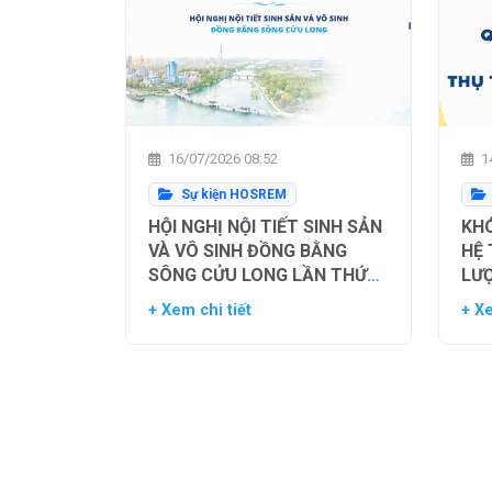
16/07/2026 08:52
14
Sự kiện HOSREM
HỘI NGHỊ NỘI TIẾT SINH SẢN
KHÓ
VÀ VÔ SINH ĐỒNG BẰNG
HỆ
SÔNG CỬU LONG LẦN THỨ
LƯ
NHẤT
TH
+ Xem chi tiết
+ Xe
NG