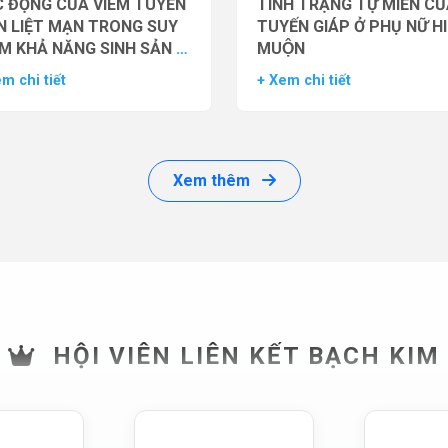
 ĐỘNG CỦA VIÊM TUYẾN
TÌNH TRẠNG TỰ MIỄN CU
N LIỆT MẠN TRONG SUY
TUYẾN GIÁP Ở PHỤ NỮ H
M KHẢ NĂNG SINH SẢN Ở
MUỘN
 GIỚI
m chi tiết
+ Xem chi tiết
Xem thêm
HỘI VIÊN LIÊN KẾT BẠCH KIM