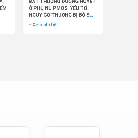
̉A
BẤT THƯỜNG ĐƯỜNG HUYẾT
IẾM
Ở PHỤ NỮ PMOS: YẾU TỐ
NGUY CƠ THƯỜNG BỊ BỎ SÓT
– DỮ LIỆU TỪ NGHIÊN CỨU
+ Xem chi tiết
ĐOÀN HỆ LỚN