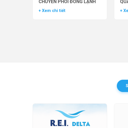
CHUYỂN PHÔI ĐÔNG LẠNH
QUẢ
TH
+ Xem chi tiết
+ Xe