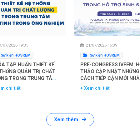
/07/2026 19:35
21/07/2026 16:39
Sự kiện HOSREM
Sự kiện HOSREM
A TẬP HUẤN THIẾT KẾ
PRE-CONGRESS IVFEM: H
 THỐNG QUẢN TRỊ CHẤT
THẢO CẬP NHẬT NHỮNG
ỢNG TRONG TRUNG TÂM
CÁCH TIẾP CẬN MỚI NH
Ụ TINH TRONG ỐNG
TỐI ƯU HÓA TỶ LỆ THÀN
m chi tiết
+ Xem chi tiết
HIỆM
CÔNG TRONG HỖ TRỢ SI
SẢN
Xem thêm