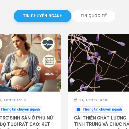
TIN CHUYÊN NGÀNH
TIN QUỐC TẾ
/08/2026 09:19
31/07/2026 16:38
Thông tin chuyên ngành
Thông tin chuyên ngành
TRỢ SINH SẢN Ở PHỤ NỮ
CẢI THIỆN CHẤT LƯỢNG
ĐỘ TUỔI RẤT CAO: KẾT
TINH TRÙNG VÀ CHỨC N