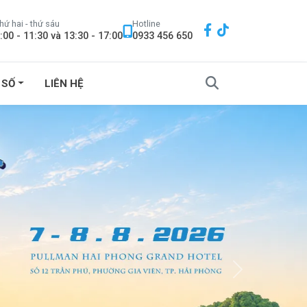
hứ hai - thứ sáu
Hotline
:00 - 11:30 và 13:30 - 17:00
0933 456 650
 SỐ
LIÊN HỆ