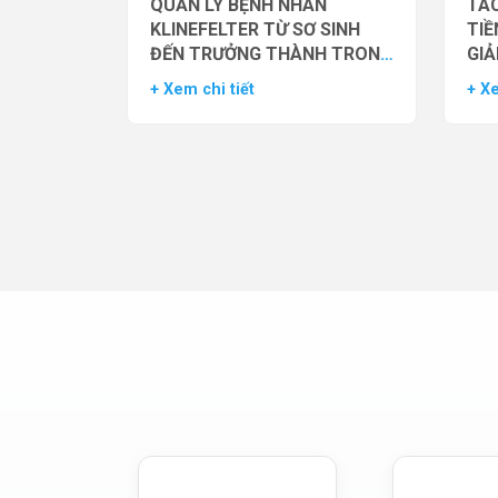
QUẢN LÝ BỆNH NHÂN
TÁC
KLINEFELTER TỪ SƠ SINH
TIỀ
ĐẾN TRƯỞNG THÀNH TRONG
GIẢ
THỰC HÀNH HỖ TRỢ SINH
NAM
+ Xem chi tiết
+ Xe
SẢN