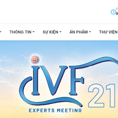
T
8
THÔNG TIN
SỰ KIỆN
ẤN PHẨM
THƯ VIỆN