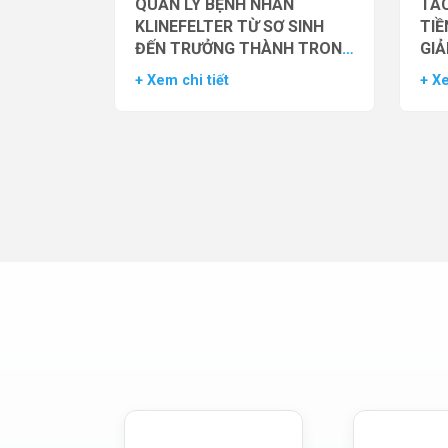
QUẢN LÝ BỆNH NHÂN
TÁC
KLINEFELTER TỪ SƠ SINH
TIỀ
ĐẾN TRƯỞNG THÀNH TRONG
GIẢ
THỰC HÀNH HỖ TRỢ SINH
NAM
+ Xem chi tiết
+ Xe
SẢN