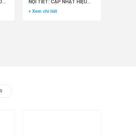
O
NỘI TIẾT: CẬP NHẬT HIỆU
VẬN
QUẢ THỬ NGHIỆM LÂM
+ Xem chi tiết
AS)
SÀNG CỦA THUỐC YCT-529
R