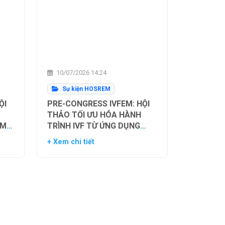
10/07/2026 14:24
Sự kiện HOSREM
ỘI
PRE-CONGRESS IVFEM: HỘI
THẢO TỐI ƯU HÓA HÀNH
ẰM
TRÌNH IVF TỪ ỨNG DỤNG
H
HIỆN TẠI ĐẾN XU HƯỚNG
+ Xem chi tiết
NH
TƯƠNG LAI