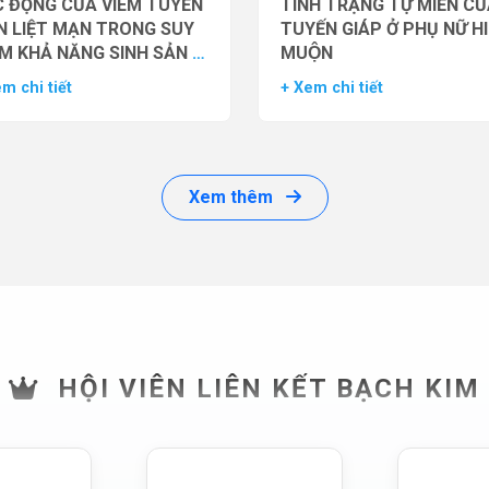
 ĐỘNG CỦA VIÊM TUYẾN
TÌNH TRẠNG TỰ MIỄN CU
N LIỆT MẠN TRONG SUY
TUYẾN GIÁP Ở PHỤ NỮ H
M KHẢ NĂNG SINH SẢN Ở
MUỘN
 GIỚI
m chi tiết
+ Xem chi tiết
Xem thêm
HỘI VIÊN LIÊN KẾT BẠCH KIM