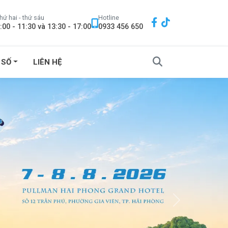
hứ hai - thứ sáu
Hotline
:00 - 11:30 và 13:30 - 17:00
0933 456 650
 SỐ
LIÊN HỆ