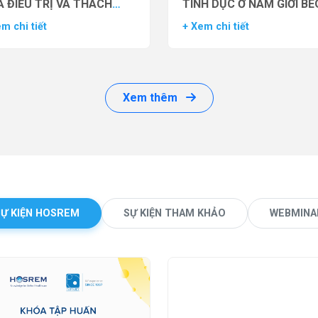
 ĐIỀU TRỊ VÀ THÁCH
TÌNH DỤC Ở NAM GIỚI BÉ
ỨC LÂM SÀNG
PHÌ BẰNG THUỐC ĐỒNG 
m chi tiết
+ Xem chi tiết
THỤ THỂ GLP-1 (GLP-1 R
Xem thêm
SỰ KIỆN HOSREM
SỰ KIỆN THAM KHẢO
WEBMINA