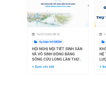
16/07/2026 08:52
14
Sự kiện HOSREM
HỘI NGHỊ NỘI TIẾT SINH SẢN
KHÓ
VÀ VÔ SINH ĐỒNG BẰNG
HỆ
SÔNG CỬU LONG LẦN THỨ
LƯ
NHẤT
TH
+ Xem chi tiết
+ Xe
NG