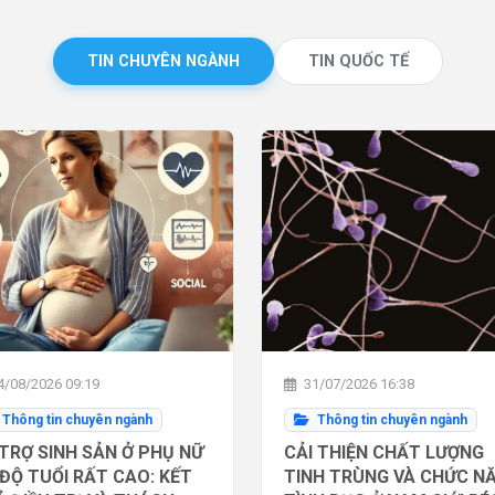
TIN CHUYÊN NGÀNH
TIN QUỐC TẾ
/08/2026 09:19
31/07/2026 16:38
Thông tin chuyên ngành
Thông tin chuyên ngành
TRỢ SINH SẢN Ở PHỤ NỮ
CẢI THIỆN CHẤT LƯỢNG
ĐỘ TUỔI RẤT CAO: KẾT
TINH TRÙNG VÀ CHỨC N