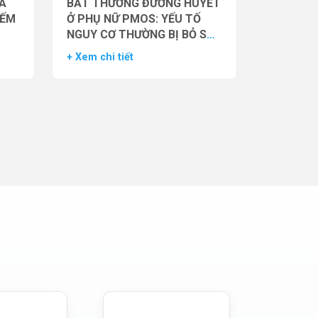
̉A
BẤT THƯỜNG ĐƯỜNG HUYẾT
IẾM
Ở PHỤ NỮ PMOS: YẾU TỐ
NGUY CƠ THƯỜNG BỊ BỎ SÓT
– DỮ LIỆU TỪ NGHIÊN CỨU
+ Xem chi tiết
ĐOÀN HỆ LỚN