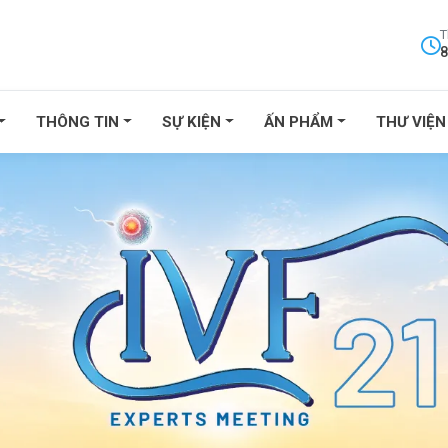
T
8
THÔNG TIN
SỰ KIỆN
ẤN PHẨM
THƯ VIỆN