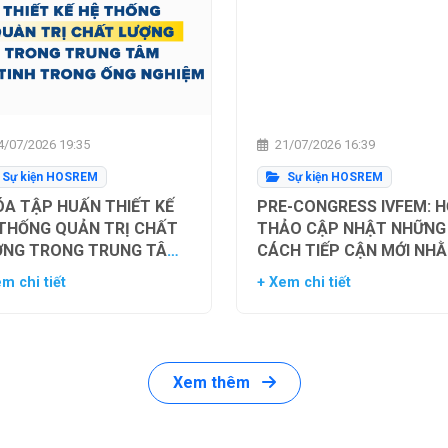
/07/2026 19:35
21/07/2026 16:39
Sự kiện HOSREM
Sự kiện HOSREM
A TẬP HUẤN THIẾT KẾ
PRE-CONGRESS IVFEM: H
 THỐNG QUẢN TRỊ CHẤT
THẢO CẬP NHẬT NHỮNG
ỢNG TRONG TRUNG TÂM
CÁCH TIẾP CẬN MỚI NH
Ụ TINH TRONG ỐNG
TỐI ƯU HÓA TỶ LỆ THÀN
m chi tiết
+ Xem chi tiết
HIỆM
CÔNG TRONG HỖ TRỢ SI
SẢN
Xem thêm