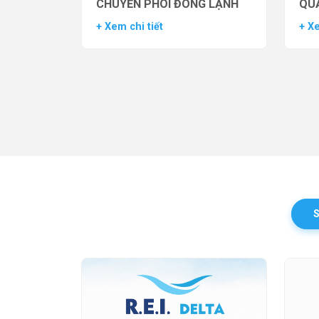
CHUYỂN PHÔI ĐÔNG LẠNH
QUẢ
TH
+ Xem chi tiết
+ Xe