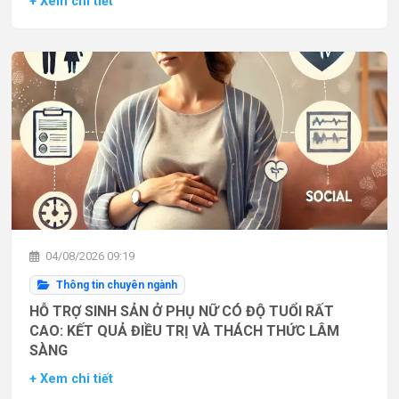
+ Xem chi tiết
04/08/2026 09:19
Thông tin chuyên ngành
HỖ TRỢ SINH SẢN Ở PHỤ NỮ CÓ ĐỘ TUỔI RẤT
CAO: KẾT QUẢ ĐIỀU TRỊ VÀ THÁCH THỨC LÂM
SÀNG
+ Xem chi tiết