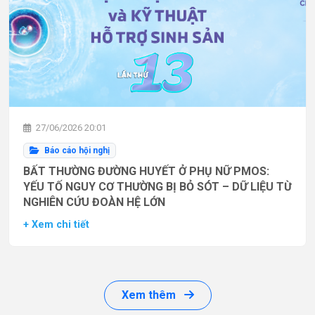
27/06/2026 20:01
Báo cáo hội nghị
BẤT THƯỜNG ĐƯỜNG HUYẾT Ở PHỤ NỮ PMOS:
YẾU TỐ NGUY CƠ THƯỜNG BỊ BỎ SÓT – DỮ LIỆU TỪ
NGHIÊN CỨU ĐOÀN HỆ LỚN
+ Xem chi tiết
Xem thêm