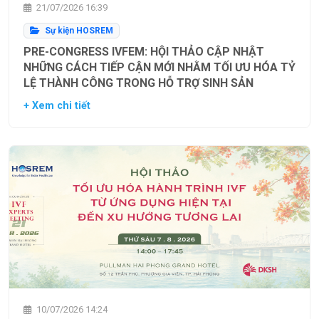
21/07/2026 16:39
Sự kiện HOSREM
PRE-CONGRESS IVFEM: HỘI THẢO CẬP NHẬT
NHỮNG CÁCH TIẾP CẬN MỚI NHẰM TỐI ƯU HÓA TỶ
LỆ THÀNH CÔNG TRONG HỖ TRỢ SINH SẢN
+ Xem chi tiết
10/07/2026 14:24