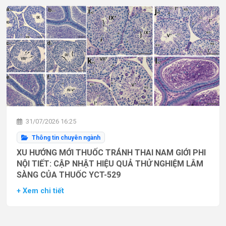
31/07/2026 16:25
Thông tin chuyên ngành
XU HƯỚNG MỚI THUỐC TRÁNH THAI NAM GIỚI PHI
NỘI TIẾT: CẬP NHẬT HIỆU QUẢ THỬ NGHIỆM LÂM
SÀNG CỦA THUỐC YCT-529
+ Xem chi tiết