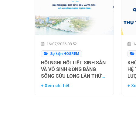
16/07/2026 08:52
14
Sự kiện HOSREM
HỘI NGHỊ NỘI TIẾT SINH SẢN
KHÓ
VÀ VÔ SINH ĐỒNG BẰNG
HỆ
SÔNG CỬU LONG LẦN THỨ
LƯ
NHẤT
TH
+ Xem chi tiết
+ Xe
NG