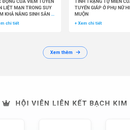
 ĐỘNG CỦA VIÊM TUYẾN
TÌNH TRẠNG TỰ MIỄN CU
N LIỆT MẠN TRONG SUY
TUYẾN GIÁP Ở PHỤ NỮ H
M KHẢ NĂNG SINH SẢN Ở
MUỘN
 GIỚI
m chi tiết
+ Xem chi tiết
Xem thêm
HỘI VIÊN LIÊN KẾT BẠCH KIM