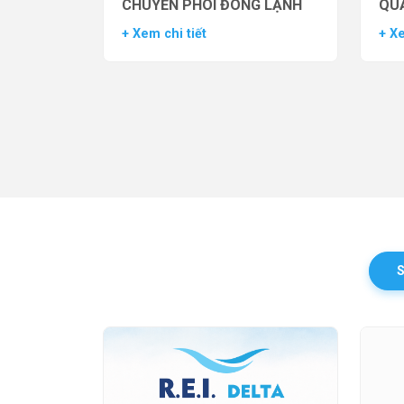
CHUYỂN PHÔI ĐÔNG LẠNH
QUẢ
TH
+ Xem chi tiết
+ Xe