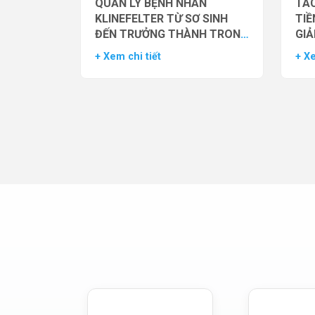
QUẢN LÝ BỆNH NHÂN
TÁC
KLINEFELTER TỪ SƠ SINH
TIỀ
ĐẾN TRƯỞNG THÀNH TRONG
GIẢ
THỰC HÀNH HỖ TRỢ SINH
NAM
+ Xem chi tiết
+ Xe
SẢN