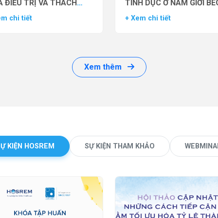
 ĐIỀU TRỊ VÀ THÁCH
TÌNH DỤC Ở NAM GIỚI BÉ
ỨC LÂM SÀNG
PHÌ BẰNG THUỐC ĐỒNG 
m chi tiết
+ Xem chi tiết
THỤ THỂ GLP-1 (GLP-1 R
Xem thêm
SỰ KIỆN HOSREM
SỰ KIỆN THAM KHẢO
WEBMINA