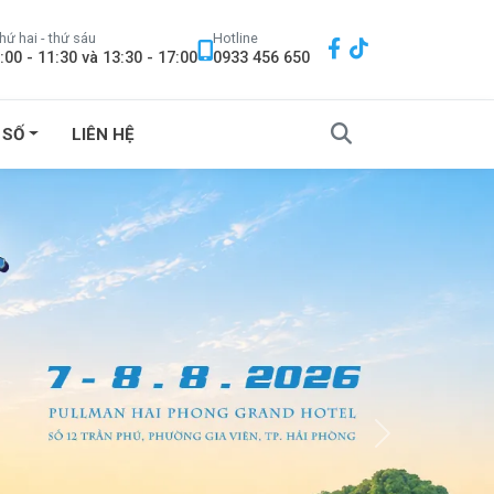
hứ hai - thứ sáu
Hotline
:00 - 11:30 và 13:30 - 17:00
0933 456 650
 SỐ
LIÊN HỆ