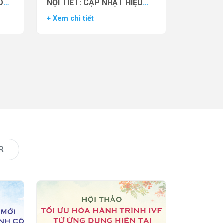
O
NỘI TIẾT: CẬP NHẬT HIỆU
VẬN
QUẢ THỬ NGHIỆM LÂM
+ Xem chi tiết
AS)
SÀNG CỦA THUỐC YCT-529
R