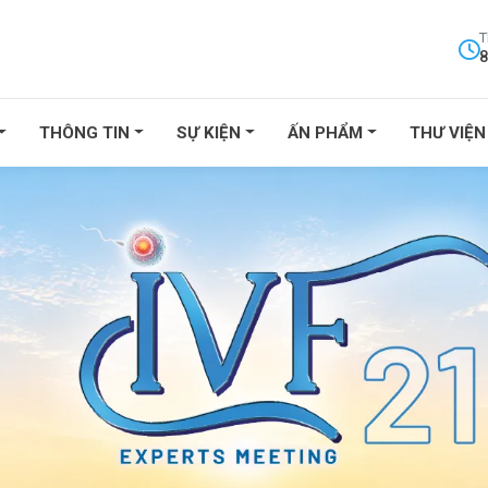
T
8
THÔNG TIN
SỰ KIỆN
ẤN PHẨM
THƯ VIỆN