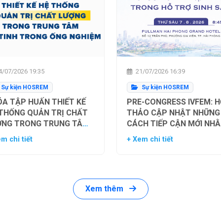
/07/2026 19:35
21/07/2026 16:39
Sự kiện HOSREM
Sự kiện HOSREM
A TẬP HUẤN THIẾT KẾ
PRE-CONGRESS IVFEM: H
 THỐNG QUẢN TRỊ CHẤT
THẢO CẬP NHẬT NHỮNG
ỢNG TRONG TRUNG TÂM
CÁCH TIẾP CẬN MỚI NH
Ụ TINH TRONG ỐNG
TỐI ƯU HÓA TỶ LỆ THÀN
m chi tiết
+ Xem chi tiết
HIỆM
CÔNG TRONG HỖ TRỢ SI
SẢN
Xem thêm