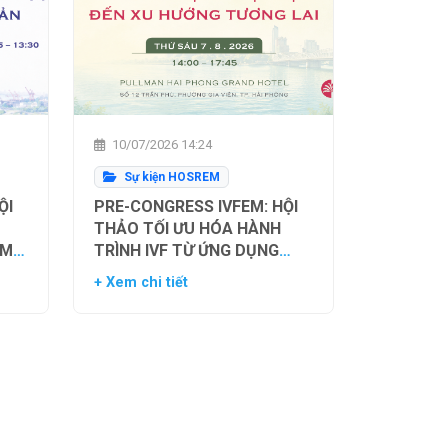
10/07/2026 14:24
Sự kiện HOSREM
ỘI
PRE-CONGRESS IVFEM: HỘI
THẢO TỐI ƯU HÓA HÀNH
ẰM
TRÌNH IVF TỪ ỨNG DỤNG
H
HIỆN TẠI ĐẾN XU HƯỚNG
+ Xem chi tiết
NH
TƯƠNG LAI