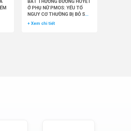
̉A
BẤT THƯỜNG ĐƯỜNG HUYẾT
IẾM
Ở PHỤ NỮ PMOS: YẾU TỐ
NGUY CƠ THƯỜNG BỊ BỎ SÓT
– DỮ LIỆU TỪ NGHIÊN CỨU
+ Xem chi tiết
ĐOÀN HỆ LỚN