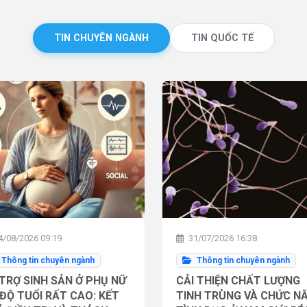
TIN CHUYÊN NGÀNH
TIN QUỐC TẾ
/08/2026 09:19
31/07/2026 16:38
Thông tin chuyên ngành
Thông tin chuyên ngành
TRỢ SINH SẢN Ở PHỤ NỮ
CẢI THIỆN CHẤT LƯỢNG
ĐỘ TUỔI RẤT CAO: KẾT
TINH TRÙNG VÀ CHỨC N