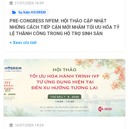
21/07/2026 16:39
Sự kiện HOSREM
PRE-CONGRESS IVFEM: HỘI THẢO CẬP NHẬT
NHỮNG CÁCH TIẾP CẬN MỚI NHẰM TỐI ƯU HÓA TỶ
LỆ THÀNH CÔNG TRONG HỖ TRỢ SINH SẢN
+ Xem chi tiết
10/07/2026 14:24