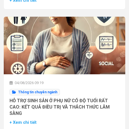
+ Xem chi tiết
04/08/2026 09:19
Thông tin chuyên ngành
HỖ TRỢ SINH SẢN Ở PHỤ NỮ CÓ ĐỘ TUỔI RẤT
CAO: KẾT QUẢ ĐIỀU TRỊ VÀ THÁCH THỨC LÂM
SÀNG
+ Xem chi tiết