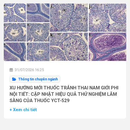
31/07/2026 16:25
Thông tin chuyên ngành
XU HƯỚNG MỚI THUỐC TRÁNH THAI NAM GIỚI PHI
NỘI TIẾT: CẬP NHẬT HIỆU QUẢ THỬ NGHIỆM LÂM
SÀNG CỦA THUỐC YCT-529
+ Xem chi tiết