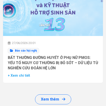
27/06/2026 20:01
Báo cáo hội nghị
BẤT THƯỜNG ĐƯỜNG HUYẾT Ở PHỤ NỮ PMOS:
YẾU TỐ NGUY CƠ THƯỜNG BỊ BỎ SÓT – DỮ LIỆU TỪ
NGHIÊN CỨU ĐOÀN HỆ LỚN
+ Xem chi tiết
Xem thêm