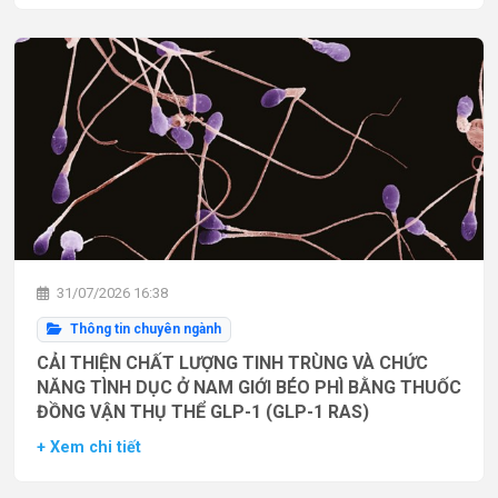
31/07/2026 16:38
Thông tin chuyên ngành
CẢI THIỆN CHẤT LƯỢNG TINH TRÙNG VÀ CHỨC
NĂNG TÌNH DỤC Ở NAM GIỚI BÉO PHÌ BẰNG THUỐC
ĐỒNG VẬN THỤ THỂ GLP-1 (GLP-1 RAS)
+ Xem chi tiết