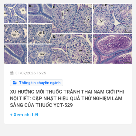
31/07/2026 16:25
Thông tin chuyên ngành
XU HƯỚNG MỚI THUỐC TRÁNH THAI NAM GIỚI PHI
NỘI TIẾT: CẬP NHẬT HIỆU QUẢ THỬ NGHIỆM LÂM
SÀNG CỦA THUỐC YCT-529
+ Xem chi tiết