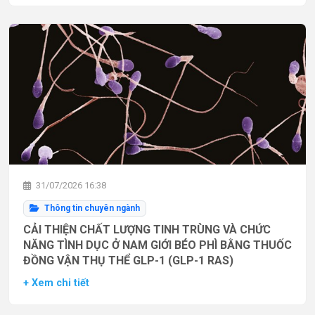
31/07/2026 16:38
Thông tin chuyên ngành
CẢI THIỆN CHẤT LƯỢNG TINH TRÙNG VÀ CHỨC
NĂNG TÌNH DỤC Ở NAM GIỚI BÉO PHÌ BẰNG THUỐC
ĐỒNG VẬN THỤ THỂ GLP-1 (GLP-1 RAS)
+ Xem chi tiết