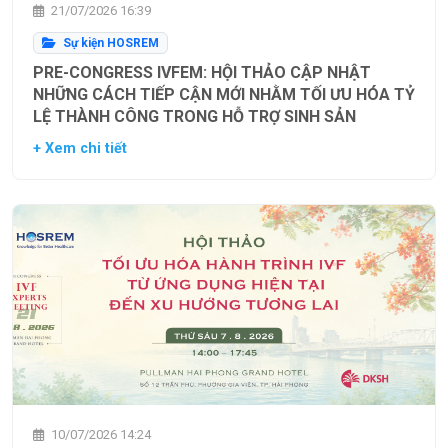
21/07/2026 16:39
Sự kiện HOSREM
PRE-CONGRESS IVFEM: HỘI THẢO CẬP NHẬT
NHỮNG CÁCH TIẾP CẬN MỚI NHẰM TỐI ƯU HÓA TỶ
LỆ THÀNH CÔNG TRONG HỖ TRỢ SINH SẢN
+ Xem chi tiết
10/07/2026 14:24