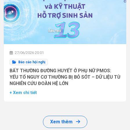
27/06/2026 20:01
Báo cáo hội nghị
BẤT THƯỜNG ĐƯỜNG HUYẾT Ở PHỤ NỮ PMOS:
YẾU TỐ NGUY CƠ THƯỜNG BỊ BỎ SÓT – DỮ LIỆU TỪ
NGHIÊN CỨU ĐOÀN HỆ LỚN
+ Xem chi tiết
Xem thêm