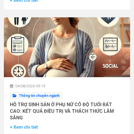
+ Xem chi tiết
04/08/2026 09:19
Thông tin chuyên ngành
HỖ TRỢ SINH SẢN Ở PHỤ NỮ CÓ ĐỘ TUỔI RẤT
CAO: KẾT QUẢ ĐIỀU TRỊ VÀ THÁCH THỨC LÂM
SÀNG
+ Xem chi tiết