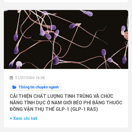
31/07/2026 16:38
Thông tin chuyên ngành
CẢI THIỆN CHẤT LƯỢNG TINH TRÙNG VÀ CHỨC
NĂNG TÌNH DỤC Ở NAM GIỚI BÉO PHÌ BẰNG THUỐC
ĐỒNG VẬN THỤ THỂ GLP-1 (GLP-1 RAS)
+ Xem chi tiết