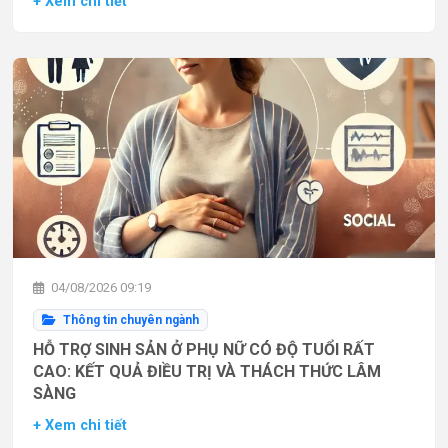
+ Xem chi tiết
04/08/2026 09:19
Thông tin chuyên ngành
HỖ TRỢ SINH SẢN Ở PHỤ NỮ CÓ ĐỘ TUỔI RẤT
CAO: KẾT QUẢ ĐIỀU TRỊ VÀ THÁCH THỨC LÂM
SÀNG
+ Xem chi tiết