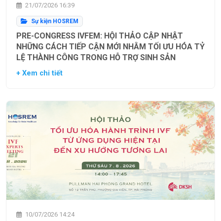
21/07/2026 16:39
Sự kiện HOSREM
PRE-CONGRESS IVFEM: HỘI THẢO CẬP NHẬT
NHỮNG CÁCH TIẾP CẬN MỚI NHẰM TỐI ƯU HÓA TỶ
LỆ THÀNH CÔNG TRONG HỖ TRỢ SINH SẢN
+ Xem chi tiết
10/07/2026 14:24