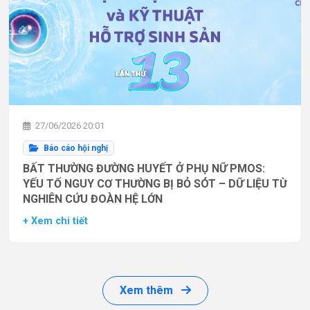
27/06/2026 20:01
Báo cáo hội nghị
BẤT THƯỜNG ĐƯỜNG HUYẾT Ở PHỤ NỮ PMOS:
YẾU TỐ NGUY CƠ THƯỜNG BỊ BỎ SÓT – DỮ LIỆU TỪ
NGHIÊN CỨU ĐOÀN HỆ LỚN
+ Xem chi tiết
Xem thêm