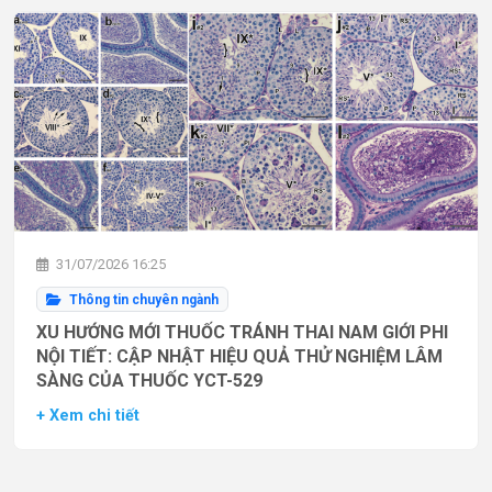
31/07/2026 16:25
Thông tin chuyên ngành
XU HƯỚNG MỚI THUỐC TRÁNH THAI NAM GIỚI PHI
NỘI TIẾT: CẬP NHẬT HIỆU QUẢ THỬ NGHIỆM LÂM
SÀNG CỦA THUỐC YCT-529
+ Xem chi tiết