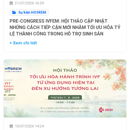
21/07/2026 16:39
Sự kiện HOSREM
PRE-CONGRESS IVFEM: HỘI THẢO CẬP NHẬT
NHỮNG CÁCH TIẾP CẬN MỚI NHẰM TỐI ƯU HÓA TỶ
LỆ THÀNH CÔNG TRONG HỖ TRỢ SINH SẢN
+ Xem chi tiết
10/07/2026 14:24