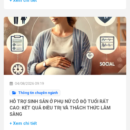
+ Xem chi tiết
04/08/2026 09:19
Thông tin chuyên ngành
HỖ TRỢ SINH SẢN Ở PHỤ NỮ CÓ ĐỘ TUỔI RẤT
CAO: KẾT QUẢ ĐIỀU TRỊ VÀ THÁCH THỨC LÂM
SÀNG
+ Xem chi tiết