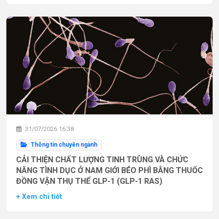
31/07/2026 16:38
Thông tin chuyên ngành
CẢI THIỆN CHẤT LƯỢNG TINH TRÙNG VÀ CHỨC
NĂNG TÌNH DỤC Ở NAM GIỚI BÉO PHÌ BẰNG THUỐC
ĐỒNG VẬN THỤ THỂ GLP-1 (GLP-1 RAS)
+ Xem chi tiết