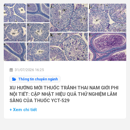
31/07/2026 16:25
Thông tin chuyên ngành
XU HƯỚNG MỚI THUỐC TRÁNH THAI NAM GIỚI PHI
NỘI TIẾT: CẬP NHẬT HIỆU QUẢ THỬ NGHIỆM LÂM
SÀNG CỦA THUỐC YCT-529
+ Xem chi tiết