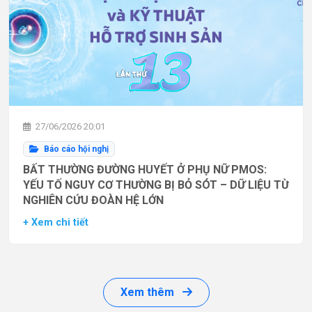
27/06/2026 20:01
Báo cáo hội nghị
BẤT THƯỜNG ĐƯỜNG HUYẾT Ở PHỤ NỮ PMOS:
YẾU TỐ NGUY CƠ THƯỜNG BỊ BỎ SÓT – DỮ LIỆU TỪ
NGHIÊN CỨU ĐOÀN HỆ LỚN
+ Xem chi tiết
Xem thêm