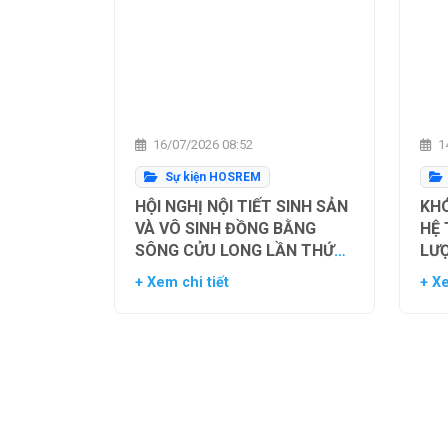
16/07/2026 08:52
14
Sự kiện HOSREM
HỘI NGHỊ NỘI TIẾT SINH SẢN
KHÓ
VÀ VÔ SINH ĐỒNG BẰNG
HỆ
SÔNG CỬU LONG LẦN THỨ
LƯ
NHẤT
TH
+ Xem chi tiết
+ Xe
NG