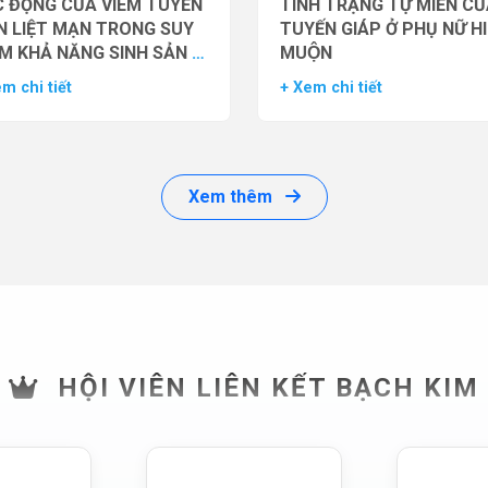
 ĐỘNG CỦA VIÊM TUYẾN
TÌNH TRẠNG TỰ MIỄN CU
N LIỆT MẠN TRONG SUY
TUYẾN GIÁP Ở PHỤ NỮ H
M KHẢ NĂNG SINH SẢN Ở
MUỘN
 GIỚI
m chi tiết
+ Xem chi tiết
Xem thêm
HỘI VIÊN LIÊN KẾT BẠCH KIM