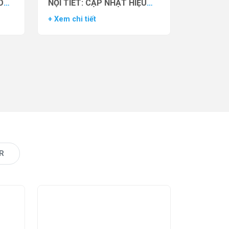
O
NỘI TIẾT: CẬP NHẬT HIỆU
VẬN
QUẢ THỬ NGHIỆM LÂM
+ Xem chi tiết
AS)
SÀNG CỦA THUỐC YCT-529
R