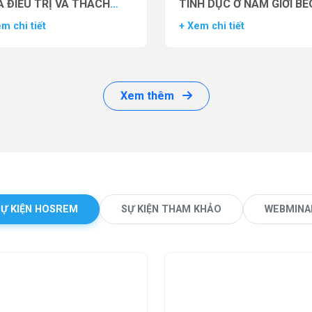
 ĐIỀU TRỊ VÀ THÁCH
TÌNH DỤC Ở NAM GIỚI BÉ
ỨC LÂM SÀNG
PHÌ BẰNG THUỐC ĐỒNG 
m chi tiết
+ Xem chi tiết
THỤ THỂ GLP-1 (GLP-1 R
Xem thêm
SỰ KIỆN HOSREM
SỰ KIỆN THAM KHẢO
WEBMINA