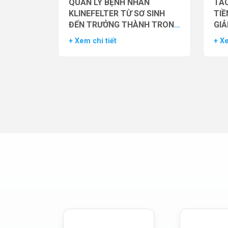
QUẢN LÝ BỆNH NHÂN
TÁC
KLINEFELTER TỪ SƠ SINH
TIỀ
ĐẾN TRƯỞNG THÀNH TRONG
GIẢ
THỰC HÀNH HỖ TRỢ SINH
NAM
+ Xem chi tiết
+ Xe
SẢN