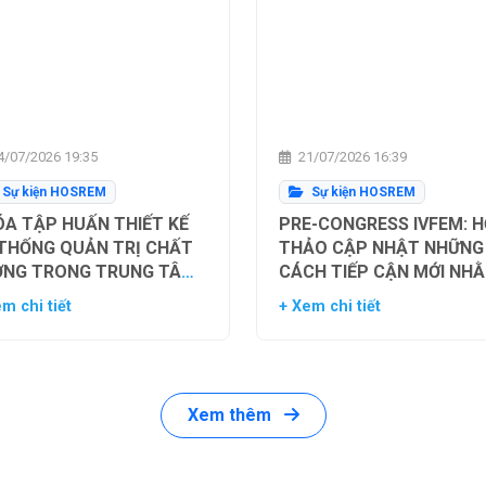
/07/2026 19:35
21/07/2026 16:39
Sự kiện HOSREM
Sự kiện HOSREM
A TẬP HUẤN THIẾT KẾ
PRE-CONGRESS IVFEM: H
 THỐNG QUẢN TRỊ CHẤT
THẢO CẬP NHẬT NHỮNG
ỢNG TRONG TRUNG TÂM
CÁCH TIẾP CẬN MỚI NH
Ụ TINH TRONG ỐNG
TỐI ƯU HÓA TỶ LỆ THÀN
m chi tiết
+ Xem chi tiết
HIỆM
CÔNG TRONG HỖ TRỢ SI
SẢN
Xem thêm