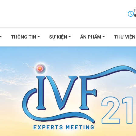
T
8
THÔNG TIN
SỰ KIỆN
ẤN PHẨM
THƯ VIỆN