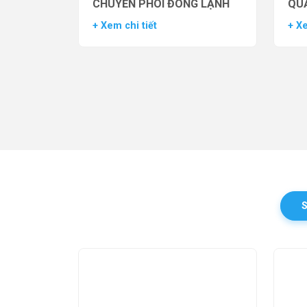
CHUYỂN PHÔI ĐÔNG LẠNH
QUẢ
TH
+ Xem chi tiết
+ Xe