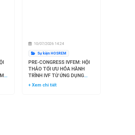
10/07/2026 14:24
Sự kiện HOSREM
ỘI
PRE-CONGRESS IVFEM: HỘI
THẢO TỐI ƯU HÓA HÀNH
ẰM
TRÌNH IVF TỪ ỨNG DỤNG
H
HIỆN TẠI ĐẾN XU HƯỚNG
+ Xem chi tiết
NH
TƯƠNG LAI