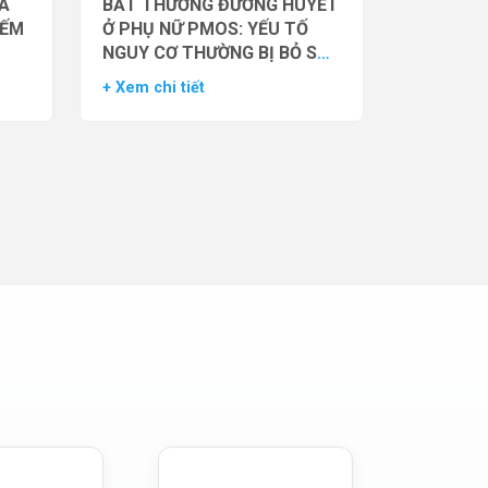
̉A
BẤT THƯỜNG ĐƯỜNG HUYẾT
IẾM
Ở PHỤ NỮ PMOS: YẾU TỐ
NGUY CƠ THƯỜNG BỊ BỎ SÓT
– DỮ LIỆU TỪ NGHIÊN CỨU
+ Xem chi tiết
ĐOÀN HỆ LỚN