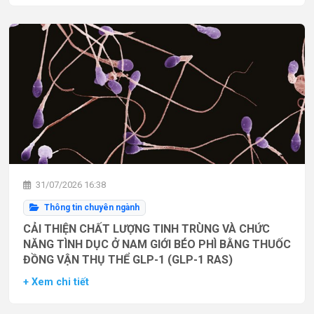
31/07/2026 16:38
Thông tin chuyên ngành
CẢI THIỆN CHẤT LƯỢNG TINH TRÙNG VÀ CHỨC
NĂNG TÌNH DỤC Ở NAM GIỚI BÉO PHÌ BẰNG THUỐC
ĐỒNG VẬN THỤ THỂ GLP-1 (GLP-1 RAS)
+ Xem chi tiết