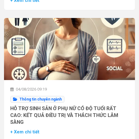
+ Xem chi tiết
04/08/2026 09:19
Thông tin chuyên ngành
HỖ TRỢ SINH SẢN Ở PHỤ NỮ CÓ ĐỘ TUỔI RẤT
CAO: KẾT QUẢ ĐIỀU TRỊ VÀ THÁCH THỨC LÂM
SÀNG
+ Xem chi tiết