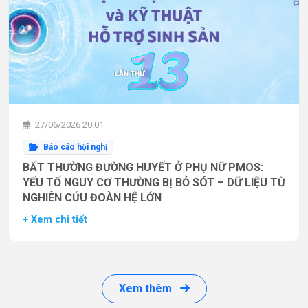
27/06/2026 20:01
Báo cáo hội nghị
BẤT THƯỜNG ĐƯỜNG HUYẾT Ở PHỤ NỮ PMOS:
YẾU TỐ NGUY CƠ THƯỜNG BỊ BỎ SÓT – DỮ LIỆU TỪ
NGHIÊN CỨU ĐOÀN HỆ LỚN
+ Xem chi tiết
Xem thêm