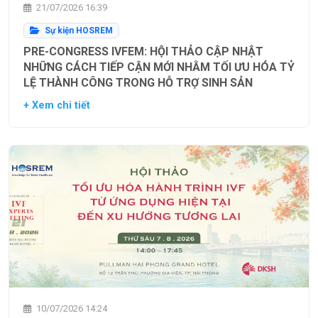
21/07/2026 16:39
Sự kiện HOSREM
PRE-CONGRESS IVFEM: HỘI THẢO CẬP NHẬT
NHỮNG CÁCH TIẾP CẬN MỚI NHẰM TỐI ƯU HÓA TỶ
LỆ THÀNH CÔNG TRONG HỖ TRỢ SINH SẢN
+ Xem chi tiết
10/07/2026 14:24