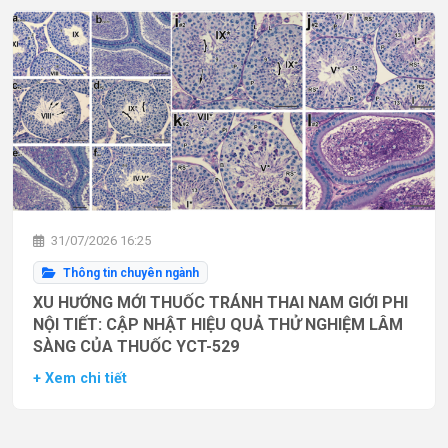
31/07/2026 16:25
Thông tin chuyên ngành
XU HƯỚNG MỚI THUỐC TRÁNH THAI NAM GIỚI PHI
NỘI TIẾT: CẬP NHẬT HIỆU QUẢ THỬ NGHIỆM LÂM
SÀNG CỦA THUỐC YCT-529
+ Xem chi tiết