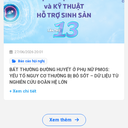
27/06/2026 20:01
Báo cáo hội nghị
BẤT THƯỜNG ĐƯỜNG HUYẾT Ở PHỤ NỮ PMOS:
YẾU TỐ NGUY CƠ THƯỜNG BỊ BỎ SÓT – DỮ LIỆU TỪ
NGHIÊN CỨU ĐOÀN HỆ LỚN
+ Xem chi tiết
Xem thêm