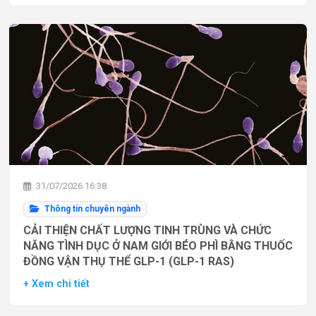
31/07/2026 16:38
Thông tin chuyên ngành
CẢI THIỆN CHẤT LƯỢNG TINH TRÙNG VÀ CHỨC
NĂNG TÌNH DỤC Ở NAM GIỚI BÉO PHÌ BẰNG THUỐC
ĐỒNG VẬN THỤ THỂ GLP-1 (GLP-1 RAS)
+ Xem chi tiết