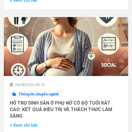
+ Xem chi tiết
04/08/2026 09:19
Thông tin chuyên ngành
HỖ TRỢ SINH SẢN Ở PHỤ NỮ CÓ ĐỘ TUỔI RẤT
CAO: KẾT QUẢ ĐIỀU TRỊ VÀ THÁCH THỨC LÂM
SÀNG
+ Xem chi tiết