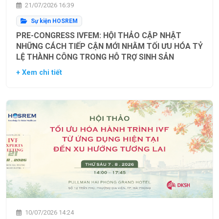
21/07/2026 16:39
Sự kiện HOSREM
PRE-CONGRESS IVFEM: HỘI THẢO CẬP NHẬT
NHỮNG CÁCH TIẾP CẬN MỚI NHẰM TỐI ƯU HÓA TỶ
LỆ THÀNH CÔNG TRONG HỖ TRỢ SINH SẢN
+ Xem chi tiết
10/07/2026 14:24