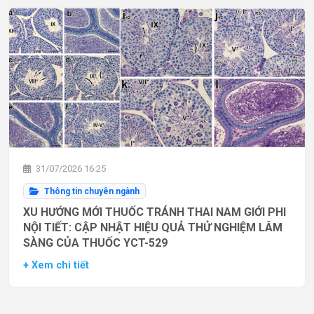
31/07/2026 16:25
Thông tin chuyên ngành
XU HƯỚNG MỚI THUỐC TRÁNH THAI NAM GIỚI PHI
NỘI TIẾT: CẬP NHẬT HIỆU QUẢ THỬ NGHIỆM LÂM
SÀNG CỦA THUỐC YCT-529
+ Xem chi tiết