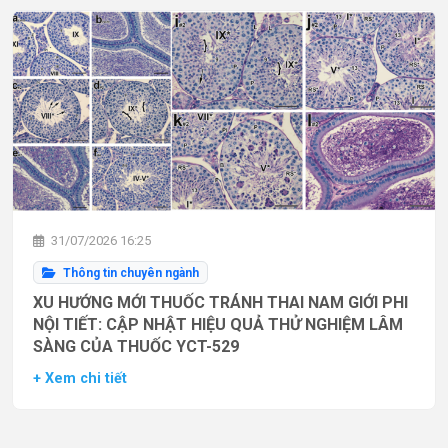
31/07/2026 16:25
Thông tin chuyên ngành
XU HƯỚNG MỚI THUỐC TRÁNH THAI NAM GIỚI PHI
NỘI TIẾT: CẬP NHẬT HIỆU QUẢ THỬ NGHIỆM LÂM
SÀNG CỦA THUỐC YCT-529
+ Xem chi tiết