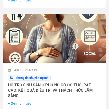
+ Xem chi tiết
04/08/2026 09:19
Thông tin chuyên ngành
HỖ TRỢ SINH SẢN Ở PHỤ NỮ CÓ ĐỘ TUỔI RẤT
CAO: KẾT QUẢ ĐIỀU TRỊ VÀ THÁCH THỨC LÂM
SÀNG
+ Xem chi tiết