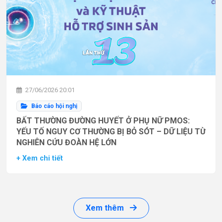
27/06/2026 20:01
Báo cáo hội nghị
BẤT THƯỜNG ĐƯỜNG HUYẾT Ở PHỤ NỮ PMOS:
YẾU TỐ NGUY CƠ THƯỜNG BỊ BỎ SÓT – DỮ LIỆU TỪ
NGHIÊN CỨU ĐOÀN HỆ LỚN
+ Xem chi tiết
Xem thêm