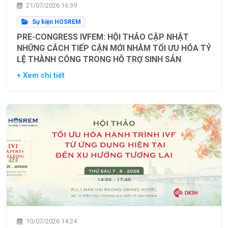
21/07/2026 16:39
Sự kiện HOSREM
PRE-CONGRESS IVFEM: HỘI THẢO CẬP NHẬT
NHỮNG CÁCH TIẾP CẬN MỚI NHẰM TỐI ƯU HÓA TỶ
LỆ THÀNH CÔNG TRONG HỖ TRỢ SINH SẢN
+ Xem chi tiết
10/07/2026 14:24