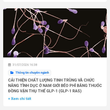
31/07/2026 16:38
Thông tin chuyên ngành
CẢI THIỆN CHẤT LƯỢNG TINH TRÙNG VÀ CHỨC
NĂNG TÌNH DỤC Ở NAM GIỚI BÉO PHÌ BẰNG THUỐC
ĐỒNG VẬN THỤ THỂ GLP-1 (GLP-1 RAS)
+ Xem chi tiết