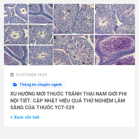
31/07/2026 16:25
Thông tin chuyên ngành
XU HƯỚNG MỚI THUỐC TRÁNH THAI NAM GIỚI PHI
NỘI TIẾT: CẬP NHẬT HIỆU QUẢ THỬ NGHIỆM LÂM
SÀNG CỦA THUỐC YCT-529
+ Xem chi tiết