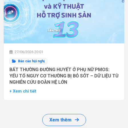
27/06/2026 20:01
Báo cáo hội nghị
BẤT THƯỜNG ĐƯỜNG HUYẾT Ở PHỤ NỮ PMOS:
YẾU TỐ NGUY CƠ THƯỜNG BỊ BỎ SÓT – DỮ LIỆU TỪ
NGHIÊN CỨU ĐOÀN HỆ LỚN
+ Xem chi tiết
Xem thêm