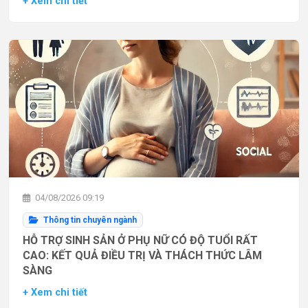
+ Xem chi tiết
04/08/2026 09:19
Thông tin chuyên ngành
HỖ TRỢ SINH SẢN Ở PHỤ NỮ CÓ ĐỘ TUỔI RẤT
CAO: KẾT QUẢ ĐIỀU TRỊ VÀ THÁCH THỨC LÂM
SÀNG
+ Xem chi tiết