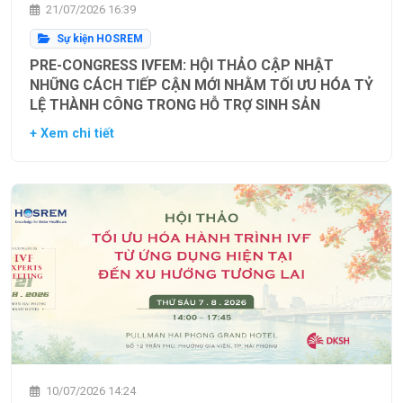
21/07/2026 16:39
Sự kiện HOSREM
PRE-CONGRESS IVFEM: HỘI THẢO CẬP NHẬT
NHỮNG CÁCH TIẾP CẬN MỚI NHẰM TỐI ƯU HÓA TỶ
LỆ THÀNH CÔNG TRONG HỖ TRỢ SINH SẢN
+ Xem chi tiết
10/07/2026 14:24