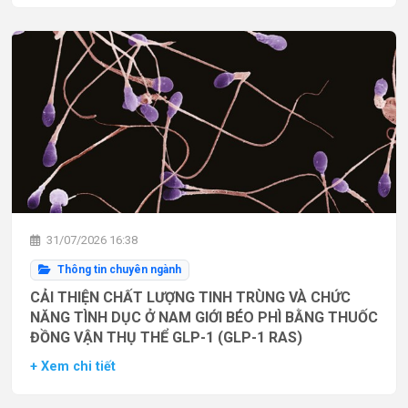
31/07/2026 16:38
Thông tin chuyên ngành
CẢI THIỆN CHẤT LƯỢNG TINH TRÙNG VÀ CHỨC
NĂNG TÌNH DỤC Ở NAM GIỚI BÉO PHÌ BẰNG THUỐC
ĐỒNG VẬN THỤ THỂ GLP-1 (GLP-1 RAS)
+ Xem chi tiết