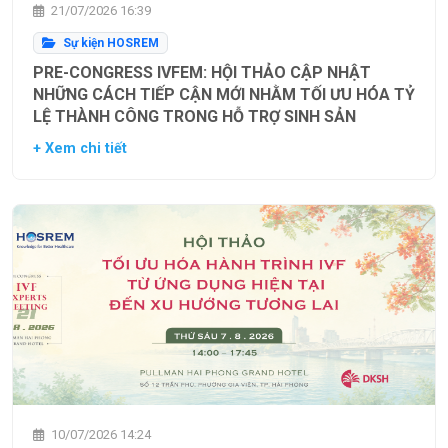
21/07/2026 16:39
Sự kiện HOSREM
PRE-CONGRESS IVFEM: HỘI THẢO CẬP NHẬT
NHỮNG CÁCH TIẾP CẬN MỚI NHẰM TỐI ƯU HÓA TỶ
LỆ THÀNH CÔNG TRONG HỖ TRỢ SINH SẢN
+ Xem chi tiết
10/07/2026 14:24