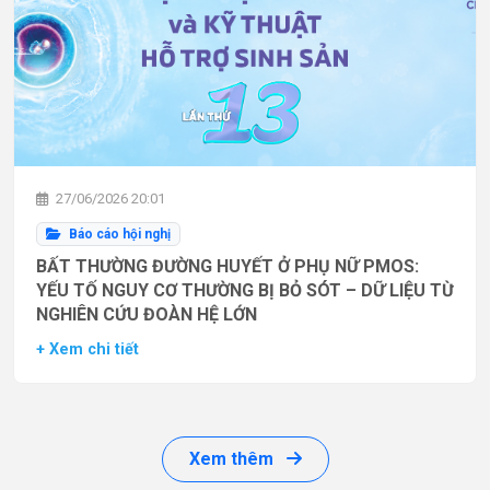
27/06/2026 20:01
Báo cáo hội nghị
BẤT THƯỜNG ĐƯỜNG HUYẾT Ở PHỤ NỮ PMOS:
YẾU TỐ NGUY CƠ THƯỜNG BỊ BỎ SÓT – DỮ LIỆU TỪ
NGHIÊN CỨU ĐOÀN HỆ LỚN
+ Xem chi tiết
Xem thêm