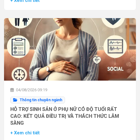
+ Xem chi tiết
04/08/2026 09:19
Thông tin chuyên ngành
HỖ TRỢ SINH SẢN Ở PHỤ NỮ CÓ ĐỘ TUỔI RẤT
CAO: KẾT QUẢ ĐIỀU TRỊ VÀ THÁCH THỨC LÂM
SÀNG
+ Xem chi tiết