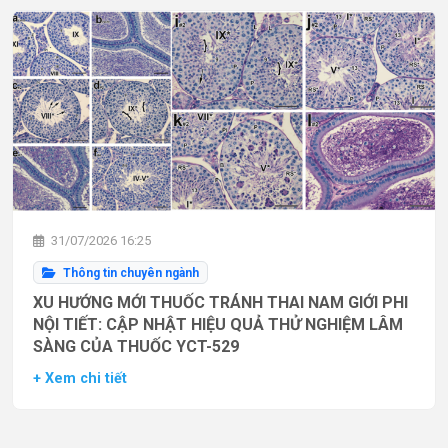
31/07/2026 16:25
Thông tin chuyên ngành
XU HƯỚNG MỚI THUỐC TRÁNH THAI NAM GIỚI PHI
NỘI TIẾT: CẬP NHẬT HIỆU QUẢ THỬ NGHIỆM LÂM
SÀNG CỦA THUỐC YCT-529
+ Xem chi tiết