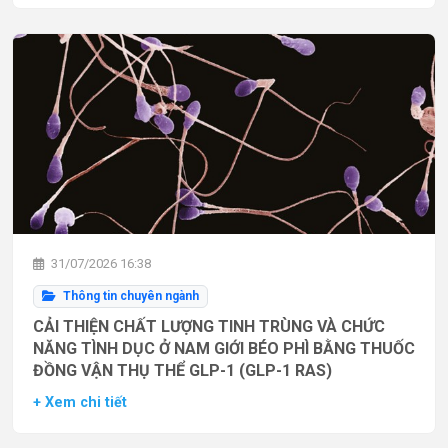
31/07/2026 16:38
Thông tin chuyên ngành
CẢI THIỆN CHẤT LƯỢNG TINH TRÙNG VÀ CHỨC
NĂNG TÌNH DỤC Ở NAM GIỚI BÉO PHÌ BẰNG THUỐC
ĐỒNG VẬN THỤ THỂ GLP-1 (GLP-1 RAS)
+ Xem chi tiết