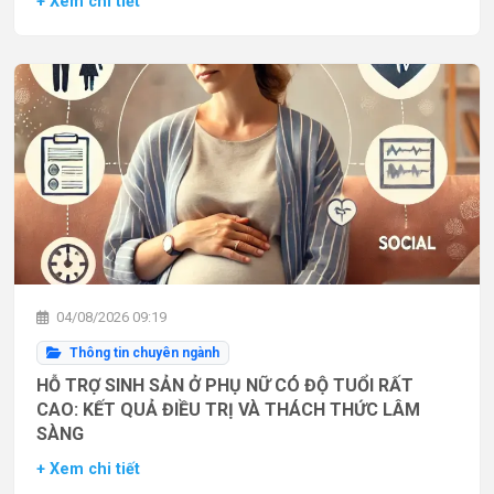
+ Xem chi tiết
04/08/2026 09:19
Thông tin chuyên ngành
HỖ TRỢ SINH SẢN Ở PHỤ NỮ CÓ ĐỘ TUỔI RẤT
CAO: KẾT QUẢ ĐIỀU TRỊ VÀ THÁCH THỨC LÂM
SÀNG
+ Xem chi tiết