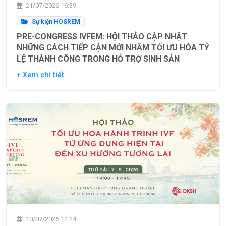
21/07/2026 16:39
Sự kiện HOSREM
PRE-CONGRESS IVFEM: HỘI THẢO CẬP NHẬT
NHỮNG CÁCH TIẾP CẬN MỚI NHẰM TỐI ƯU HÓA TỶ
LỆ THÀNH CÔNG TRONG HỖ TRỢ SINH SẢN
+ Xem chi tiết
10/07/2026 14:24