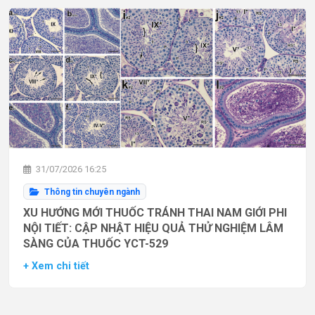
31/07/2026 16:25
Thông tin chuyên ngành
XU HƯỚNG MỚI THUỐC TRÁNH THAI NAM GIỚI PHI
NỘI TIẾT: CẬP NHẬT HIỆU QUẢ THỬ NGHIỆM LÂM
SÀNG CỦA THUỐC YCT-529
+ Xem chi tiết