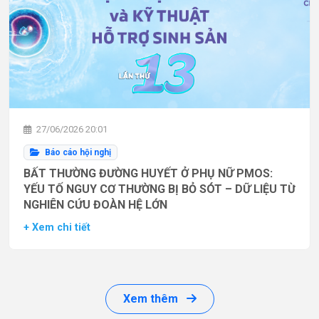
27/06/2026 20:01
Báo cáo hội nghị
BẤT THƯỜNG ĐƯỜNG HUYẾT Ở PHỤ NỮ PMOS:
YẾU TỐ NGUY CƠ THƯỜNG BỊ BỎ SÓT – DỮ LIỆU TỪ
NGHIÊN CỨU ĐOÀN HỆ LỚN
+ Xem chi tiết
Xem thêm