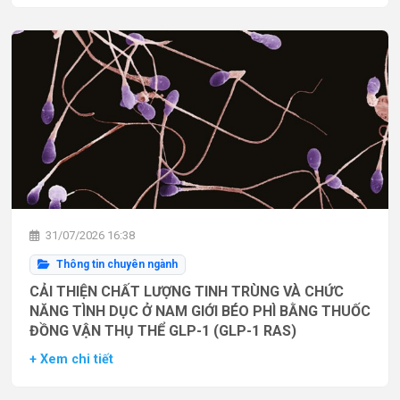
31/07/2026 16:38
Thông tin chuyên ngành
CẢI THIỆN CHẤT LƯỢNG TINH TRÙNG VÀ CHỨC
NĂNG TÌNH DỤC Ở NAM GIỚI BÉO PHÌ BẰNG THUỐC
ĐỒNG VẬN THỤ THỂ GLP-1 (GLP-1 RAS)
+ Xem chi tiết