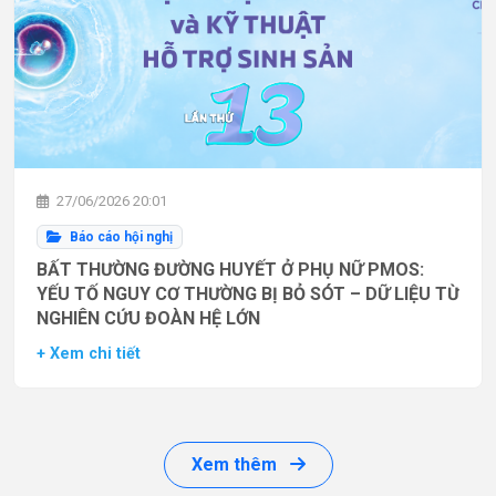
27/06/2026 20:01
Báo cáo hội nghị
BẤT THƯỜNG ĐƯỜNG HUYẾT Ở PHỤ NỮ PMOS:
YẾU TỐ NGUY CƠ THƯỜNG BỊ BỎ SÓT – DỮ LIỆU TỪ
NGHIÊN CỨU ĐOÀN HỆ LỚN
+ Xem chi tiết
Xem thêm