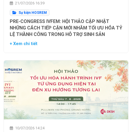
21/07/2026 16:39
Sự kiện HOSREM
PRE-CONGRESS IVFEM: HỘI THẢO CẬP NHẬT
NHỮNG CÁCH TIẾP CẬN MỚI NHẰM TỐI ƯU HÓA TỶ
LỆ THÀNH CÔNG TRONG HỖ TRỢ SINH SẢN
+ Xem chi tiết
10/07/2026 14:24