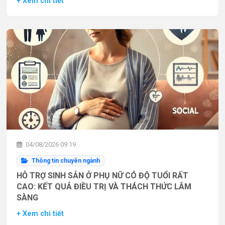
+ Xem chi tiết
04/08/2026 09:19
Thông tin chuyên ngành
HỖ TRỢ SINH SẢN Ở PHỤ NỮ CÓ ĐỘ TUỔI RẤT
CAO: KẾT QUẢ ĐIỀU TRỊ VÀ THÁCH THỨC LÂM
SÀNG
+ Xem chi tiết