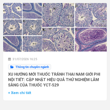
31/07/2026 16:25
Thông tin chuyên ngành
XU HƯỚNG MỚI THUỐC TRÁNH THAI NAM GIỚI PHI
NỘI TIẾT: CẬP NHẬT HIỆU QUẢ THỬ NGHIỆM LÂM
SÀNG CỦA THUỐC YCT-529
+ Xem chi tiết