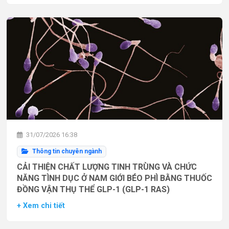
31/07/2026 16:38
Thông tin chuyên ngành
CẢI THIỆN CHẤT LƯỢNG TINH TRÙNG VÀ CHỨC
NĂNG TÌNH DỤC Ở NAM GIỚI BÉO PHÌ BẰNG THUỐC
ĐỒNG VẬN THỤ THỂ GLP-1 (GLP-1 RAS)
+ Xem chi tiết