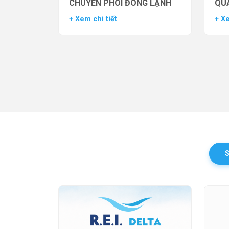
CHUYỂN PHÔI ĐÔNG LẠNH
QUẢ
TH
+ Xem chi tiết
+ Xe