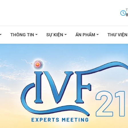
T
8
THÔNG TIN
SỰ KIỆN
ẤN PHẨM
THƯ VIỆN