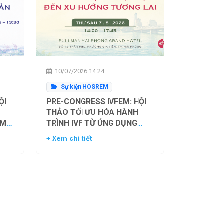
10/07/2026 14:24
Sự kiện HOSREM
ỘI
PRE-CONGRESS IVFEM: HỘI
THẢO TỐI ƯU HÓA HÀNH
ẰM
TRÌNH IVF TỪ ỨNG DỤNG
H
HIỆN TẠI ĐẾN XU HƯỚNG
+ Xem chi tiết
NH
TƯƠNG LAI