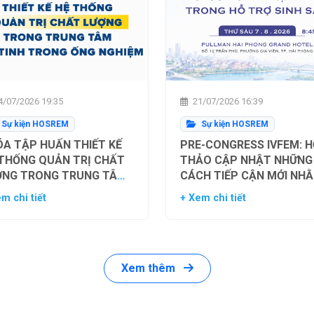
/07/2026 19:35
21/07/2026 16:39
Sự kiện HOSREM
Sự kiện HOSREM
A TẬP HUẤN THIẾT KẾ
PRE-CONGRESS IVFEM: H
 THỐNG QUẢN TRỊ CHẤT
THẢO CẬP NHẬT NHỮNG
ỢNG TRONG TRUNG TÂM
CÁCH TIẾP CẬN MỚI NH
Ụ TINH TRONG ỐNG
TỐI ƯU HÓA TỶ LỆ THÀN
m chi tiết
+ Xem chi tiết
HIỆM
CÔNG TRONG HỖ TRỢ SI
SẢN
Xem thêm