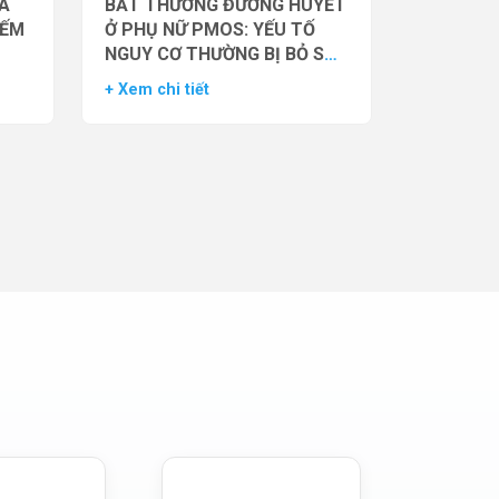
̉A
BẤT THƯỜNG ĐƯỜNG HUYẾT
IẾM
Ở PHỤ NỮ PMOS: YẾU TỐ
NGUY CƠ THƯỜNG BỊ BỎ SÓT
– DỮ LIỆU TỪ NGHIÊN CỨU
+ Xem chi tiết
ĐOÀN HỆ LỚN