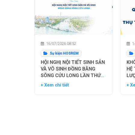
16/07/2026 08:52
14
Sự kiện HOSREM
HỘI NGHỊ NỘI TIẾT SINH SẢN
KHÓ
VÀ VÔ SINH ĐỒNG BẰNG
HỆ
SÔNG CỬU LONG LẦN THỨ
LƯ
NHẤT
TH
+ Xem chi tiết
+ Xe
NG