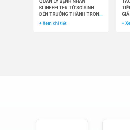
QUẢN LÝ BỆNH NHÂN
TÁC
KLINEFELTER TỪ SƠ SINH
TIỀ
ĐẾN TRƯỞNG THÀNH TRONG
GIẢ
THỰC HÀNH HỖ TRỢ SINH
NAM
+ Xem chi tiết
+ Xe
SẢN