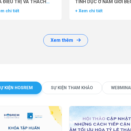
 ĐIỀU TRỊ VÀ THÁCH
TÌNH DỤC Ở NAM GIỚI BÉ
ỨC LÂM SÀNG
PHÌ BẰNG THUỐC ĐỒNG 
m chi tiết
+ Xem chi tiết
THỤ THỂ GLP-1 (GLP-1 R
Xem thêm
SỰ KIỆN HOSREM
SỰ KIỆN THAM KHẢO
WEBMINA