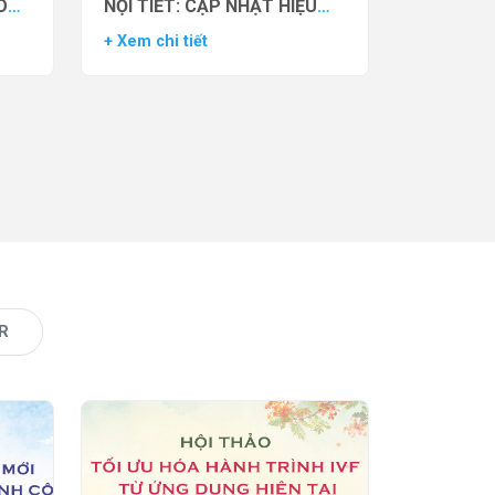
O
NỘI TIẾT: CẬP NHẬT HIỆU
VẬN
QUẢ THỬ NGHIỆM LÂM
+ Xem chi tiết
AS)
SÀNG CỦA THUỐC YCT-529
R