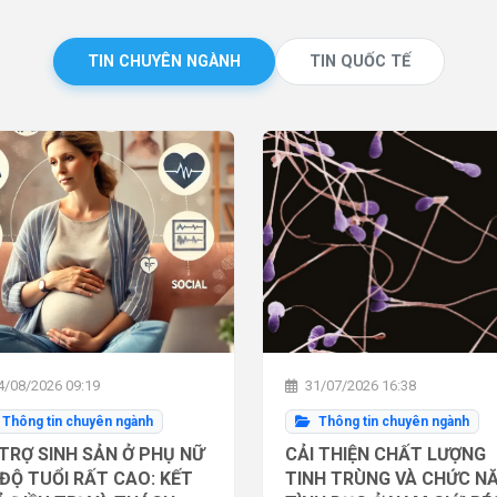
TIN CHUYÊN NGÀNH
TIN QUỐC TẾ
/08/2026 09:19
31/07/2026 16:38
Thông tin chuyên ngành
Thông tin chuyên ngành
TRỢ SINH SẢN Ở PHỤ NỮ
CẢI THIỆN CHẤT LƯỢNG
ĐỘ TUỔI RẤT CAO: KẾT
TINH TRÙNG VÀ CHỨC N