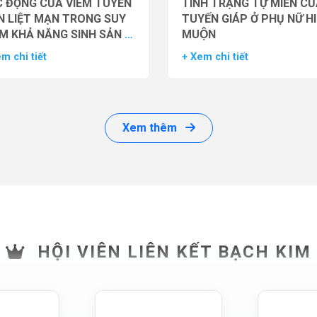
 ĐỘNG CỦA VIÊM TUYẾN
TÌNH TRẠNG TỰ MIỄN CU
N LIỆT MẠN TRONG SUY
TUYẾN GIÁP Ở PHỤ NỮ H
M KHẢ NĂNG SINH SẢN Ở
MUỘN
 GIỚI
m chi tiết
+ Xem chi tiết
Xem thêm
HỘI VIÊN LIÊN KẾT BẠCH KIM