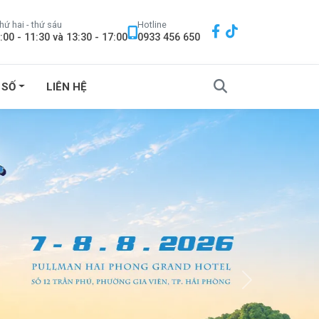
hứ hai - thứ sáu
Hotline
:00 - 11:30 và 13:30 - 17:00
0933 456 650
 SỐ
LIÊN HỆ