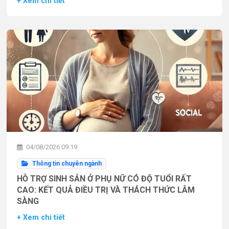
+ Xem chi tiết
04/08/2026 09:19
Thông tin chuyên ngành
HỖ TRỢ SINH SẢN Ở PHỤ NỮ CÓ ĐỘ TUỔI RẤT
CAO: KẾT QUẢ ĐIỀU TRỊ VÀ THÁCH THỨC LÂM
SÀNG
+ Xem chi tiết