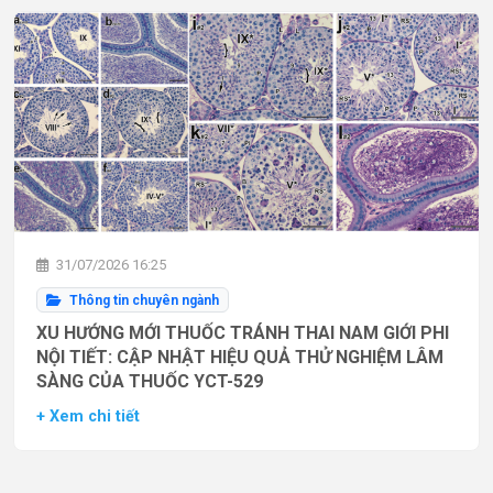
31/07/2026 16:25
Thông tin chuyên ngành
XU HƯỚNG MỚI THUỐC TRÁNH THAI NAM GIỚI PHI
NỘI TIẾT: CẬP NHẬT HIỆU QUẢ THỬ NGHIỆM LÂM
SÀNG CỦA THUỐC YCT-529
+ Xem chi tiết