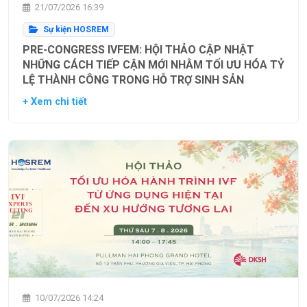
21/07/2026 16:39
Sự kiện HOSREM
PRE-CONGRESS IVFEM: HỘI THẢO CẬP NHẬT
NHỮNG CÁCH TIẾP CẬN MỚI NHẰM TỐI ƯU HÓA TỶ
LỆ THÀNH CÔNG TRONG HỖ TRỢ SINH SẢN
+ Xem chi tiết
10/07/2026 14:24