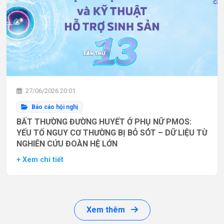
27/06/2026 20:01
Báo cáo hội nghị
BẤT THƯỜNG ĐƯỜNG HUYẾT Ở PHỤ NỮ PMOS:
YẾU TỐ NGUY CƠ THƯỜNG BỊ BỎ SÓT – DỮ LIỆU TỪ
NGHIÊN CỨU ĐOÀN HỆ LỚN
+ Xem chi tiết
Xem thêm