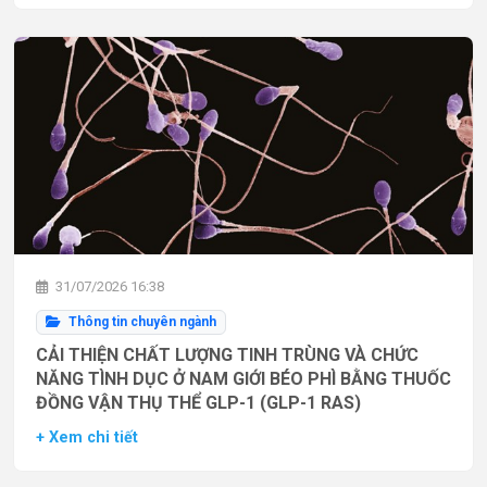
31/07/2026 16:38
Thông tin chuyên ngành
CẢI THIỆN CHẤT LƯỢNG TINH TRÙNG VÀ CHỨC
NĂNG TÌNH DỤC Ở NAM GIỚI BÉO PHÌ BẰNG THUỐC
ĐỒNG VẬN THỤ THỂ GLP-1 (GLP-1 RAS)
+ Xem chi tiết