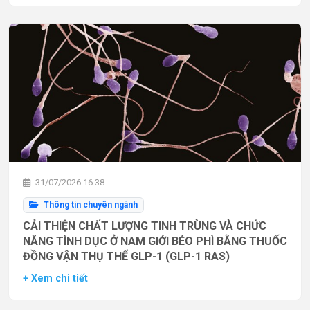
31/07/2026 16:38
Thông tin chuyên ngành
CẢI THIỆN CHẤT LƯỢNG TINH TRÙNG VÀ CHỨC
NĂNG TÌNH DỤC Ở NAM GIỚI BÉO PHÌ BẰNG THUỐC
ĐỒNG VẬN THỤ THỂ GLP-1 (GLP-1 RAS)
+ Xem chi tiết