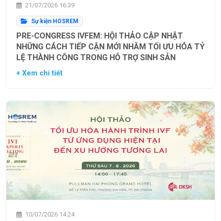
21/07/2026 16:39
Sự kiện HOSREM
PRE-CONGRESS IVFEM: HỘI THẢO CẬP NHẬT
NHỮNG CÁCH TIẾP CẬN MỚI NHẰM TỐI ƯU HÓA TỶ
LỆ THÀNH CÔNG TRONG HỖ TRỢ SINH SẢN
+ Xem chi tiết
10/07/2026 14:24