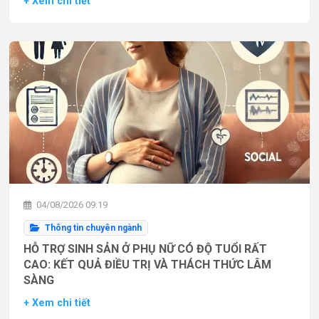
+ Xem chi tiết
04/08/2026 09:19
Thông tin chuyên ngành
HỖ TRỢ SINH SẢN Ở PHỤ NỮ CÓ ĐỘ TUỔI RẤT
CAO: KẾT QUẢ ĐIỀU TRỊ VÀ THÁCH THỨC LÂM
SÀNG
+ Xem chi tiết