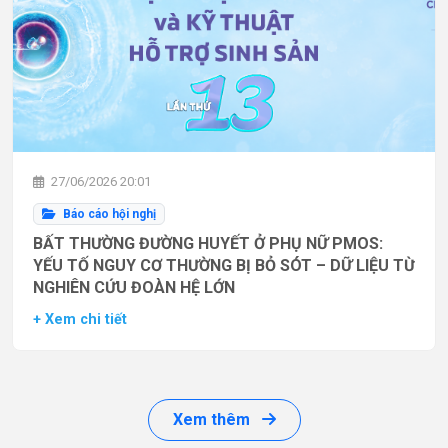
27/06/2026 20:01
Báo cáo hội nghị
BẤT THƯỜNG ĐƯỜNG HUYẾT Ở PHỤ NỮ PMOS:
YẾU TỐ NGUY CƠ THƯỜNG BỊ BỎ SÓT – DỮ LIỆU TỪ
NGHIÊN CỨU ĐOÀN HỆ LỚN
+ Xem chi tiết
Xem thêm