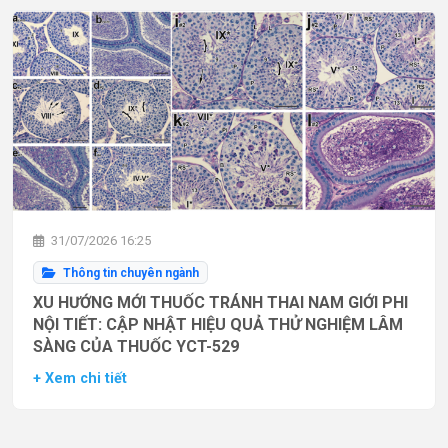
31/07/2026 16:25
Thông tin chuyên ngành
XU HƯỚNG MỚI THUỐC TRÁNH THAI NAM GIỚI PHI
NỘI TIẾT: CẬP NHẬT HIỆU QUẢ THỬ NGHIỆM LÂM
SÀNG CỦA THUỐC YCT-529
+ Xem chi tiết