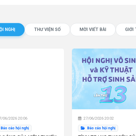
ỘI NGHỊ
THƯ VIỆN SỐ
MỜI VIẾT BÀI
GIỚI
/06/2026 20:06
27/06/2026 20:02
Báo cáo hội nghị
Báo cáo hội nghị