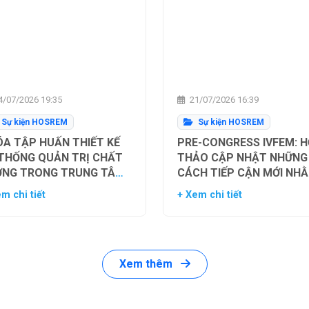
/07/2026 19:35
21/07/2026 16:39
Sự kiện HOSREM
Sự kiện HOSREM
A TẬP HUẤN THIẾT KẾ
PRE-CONGRESS IVFEM: H
 THỐNG QUẢN TRỊ CHẤT
THẢO CẬP NHẬT NHỮNG
ỢNG TRONG TRUNG TÂM
CÁCH TIẾP CẬN MỚI NH
Ụ TINH TRONG ỐNG
TỐI ƯU HÓA TỶ LỆ THÀN
m chi tiết
+ Xem chi tiết
HIỆM
CÔNG TRONG HỖ TRỢ SI
SẢN
Xem thêm