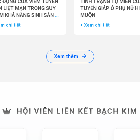
 ĐỘNG CỦA VIÊM TUYẾN
TÌNH TRẠNG TỰ MIỄN CU
N LIỆT MẠN TRONG SUY
TUYẾN GIÁP Ở PHỤ NỮ H
M KHẢ NĂNG SINH SẢN Ở
MUỘN
 GIỚI
m chi tiết
+ Xem chi tiết
Xem thêm
HỘI VIÊN LIÊN KẾT BẠCH KIM