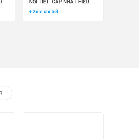
O
NỘI TIẾT: CẬP NHẬT HIỆU
VẬN
QUẢ THỬ NGHIỆM LÂM
+ Xem chi tiết
AS)
SÀNG CỦA THUỐC YCT-529
R