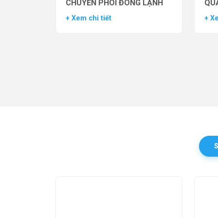
CHUYỂN PHÔI ĐÔNG LẠNH
QUẢ
TH
+ Xem chi tiết
+ Xe