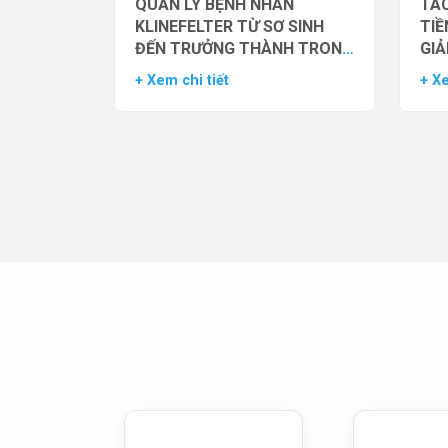
QUẢN LÝ BỆNH NHÂN
TÁC
KLINEFELTER TỪ SƠ SINH
TIỀ
ĐẾN TRƯỞNG THÀNH TRONG
GIẢ
THỰC HÀNH HỖ TRỢ SINH
NAM
+ Xem chi tiết
+ Xe
SẢN