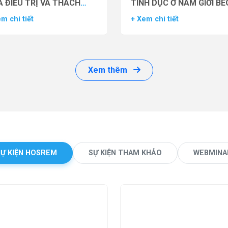
 ĐIỀU TRỊ VÀ THÁCH
TÌNH DỤC Ở NAM GIỚI BÉ
ỨC LÂM SÀNG
PHÌ BẰNG THUỐC ĐỒNG 
m chi tiết
+ Xem chi tiết
THỤ THỂ GLP-1 (GLP-1 R
Xem thêm
SỰ KIỆN HOSREM
SỰ KIỆN THAM KHẢO
WEBMINA