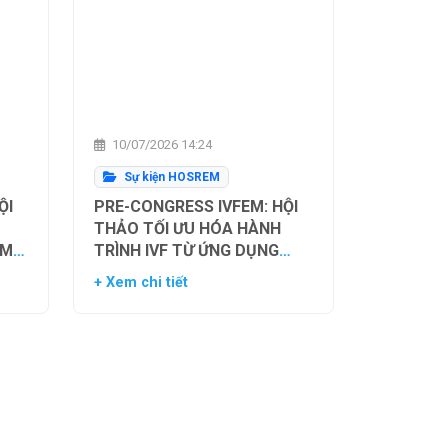
10/07/2026 14:24
Sự kiện HOSREM
ỘI
PRE-CONGRESS IVFEM: HỘI
THẢO TỐI ƯU HÓA HÀNH
ẰM
TRÌNH IVF TỪ ỨNG DỤNG
H
HIỆN TẠI ĐẾN XU HƯỚNG
+ Xem chi tiết
NH
TƯƠNG LAI