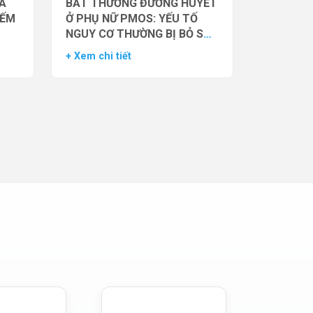
̉A
BẤT THƯỜNG ĐƯỜNG HUYẾT
IẾM
Ở PHỤ NỮ PMOS: YẾU TỐ
NGUY CƠ THƯỜNG BỊ BỎ SÓT
– DỮ LIỆU TỪ NGHIÊN CỨU
+ Xem chi tiết
ĐOÀN HỆ LỚN