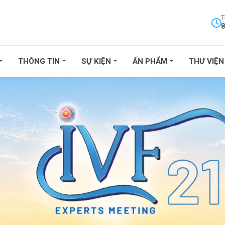
T
8
THÔNG TIN
SỰ KIỆN
ẤN PHẨM
THƯ VIỆN