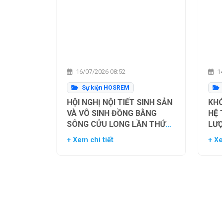
16/07/2026 08:52
14
Sự kiện HOSREM
HỘI NGHỊ NỘI TIẾT SINH SẢN
KHÓ
VÀ VÔ SINH ĐỒNG BẰNG
HỆ
SÔNG CỬU LONG LẦN THỨ
LƯ
NHẤT
TH
+ Xem chi tiết
+ Xe
NG