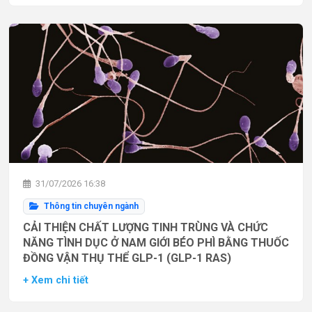
31/07/2026 16:38
Thông tin chuyên ngành
CẢI THIỆN CHẤT LƯỢNG TINH TRÙNG VÀ CHỨC
NĂNG TÌNH DỤC Ở NAM GIỚI BÉO PHÌ BẰNG THUỐC
ĐỒNG VẬN THỤ THỂ GLP-1 (GLP-1 RAS)
+ Xem chi tiết