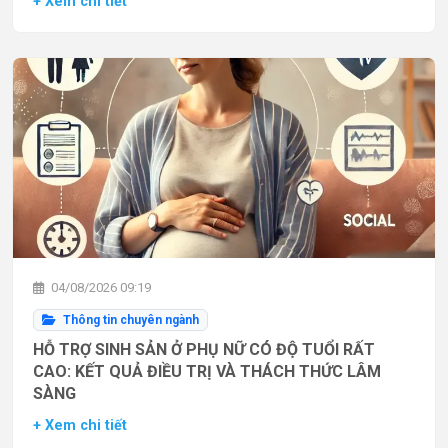
+ Xem chi tiết
04/08/2026 09:19
Thông tin chuyên ngành
HỖ TRỢ SINH SẢN Ở PHỤ NỮ CÓ ĐỘ TUỔI RẤT
CAO: KẾT QUẢ ĐIỀU TRỊ VÀ THÁCH THỨC LÂM
SÀNG
+ Xem chi tiết