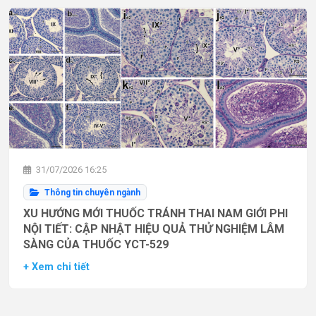
31/07/2026 16:25
Thông tin chuyên ngành
XU HƯỚNG MỚI THUỐC TRÁNH THAI NAM GIỚI PHI
NỘI TIẾT: CẬP NHẬT HIỆU QUẢ THỬ NGHIỆM LÂM
SÀNG CỦA THUỐC YCT-529
+ Xem chi tiết