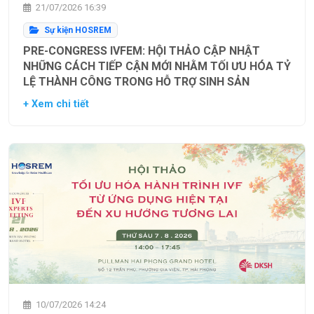
21/07/2026 16:39
Sự kiện HOSREM
PRE-CONGRESS IVFEM: HỘI THẢO CẬP NHẬT
NHỮNG CÁCH TIẾP CẬN MỚI NHẰM TỐI ƯU HÓA TỶ
LỆ THÀNH CÔNG TRONG HỖ TRỢ SINH SẢN
+ Xem chi tiết
10/07/2026 14:24