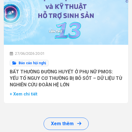
27/06/2026 20:01
Báo cáo hội nghị
BẤT THƯỜNG ĐƯỜNG HUYẾT Ở PHỤ NỮ PMOS:
YẾU TỐ NGUY CƠ THƯỜNG BỊ BỎ SÓT – DỮ LIỆU TỪ
NGHIÊN CỨU ĐOÀN HỆ LỚN
+ Xem chi tiết
Xem thêm