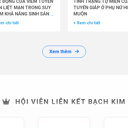
 ĐỘNG CỦA VIÊM TUYẾN
TÌNH TRẠNG TỰ MIỄN CU
N LIỆT MẠN TRONG SUY
TUYẾN GIÁP Ở PHỤ NỮ H
M KHẢ NĂNG SINH SẢN Ở
MUỘN
 GIỚI
m chi tiết
+ Xem chi tiết
Xem thêm
HỘI VIÊN LIÊN KẾT BẠCH KIM