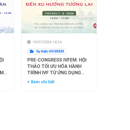
10/07/2026 14:24
Sự kiện HOSREM
ỘI
PRE-CONGRESS IVFEM: HỘI
THẢO TỐI ƯU HÓA HÀNH
ẰM
TRÌNH IVF TỪ ỨNG DỤNG
H
HIỆN TẠI ĐẾN XU HƯỚNG
+ Xem chi tiết
NH
TƯƠNG LAI