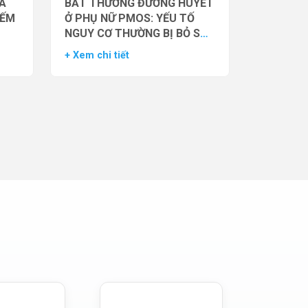
̉A
BẤT THƯỜNG ĐƯỜNG HUYẾT
IẾM
Ở PHỤ NỮ PMOS: YẾU TỐ
NGUY CƠ THƯỜNG BỊ BỎ SÓT
– DỮ LIỆU TỪ NGHIÊN CỨU
+ Xem chi tiết
ĐOÀN HỆ LỚN