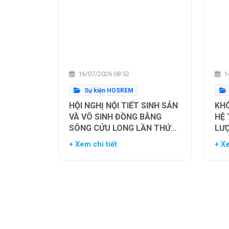
16/07/2026 08:52
14
Sự kiện HOSREM
HỘI NGHỊ NỘI TIẾT SINH SẢN
KHÓ
VÀ VÔ SINH ĐỒNG BẰNG
HỆ
SÔNG CỬU LONG LẦN THỨ
LƯ
NHẤT
TH
+ Xem chi tiết
+ Xe
NG