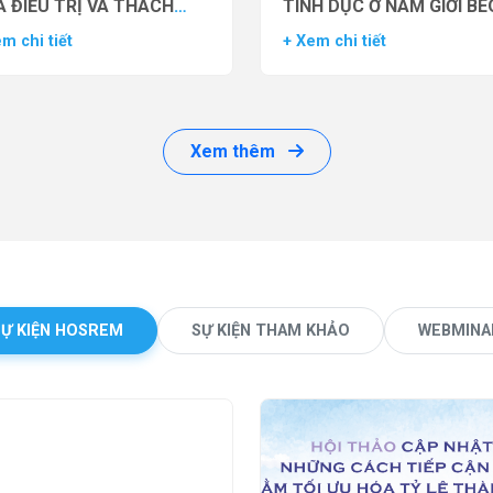
 ĐIỀU TRỊ VÀ THÁCH
TÌNH DỤC Ở NAM GIỚI BÉ
ỨC LÂM SÀNG
PHÌ BẰNG THUỐC ĐỒNG 
m chi tiết
+ Xem chi tiết
THỤ THỂ GLP-1 (GLP-1 R
Xem thêm
SỰ KIỆN HOSREM
SỰ KIỆN THAM KHẢO
WEBMINA