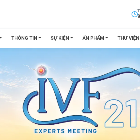
T
8
THÔNG TIN
SỰ KIỆN
ẤN PHẨM
THƯ VIỆN