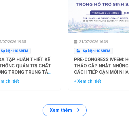
/07/2026 19:35
21/07/2026 16:39
Sự kiện HOSREM
Sự kiện HOSREM
A TẬP HUẤN THIẾT KẾ
PRE-CONGRESS IVFEM: H
 THỐNG QUẢN TRỊ CHẤT
THẢO CẬP NHẬT NHỮNG
ỢNG TRONG TRUNG TÂM
CÁCH TIẾP CẬN MỚI NH
Ụ TINH TRONG ỐNG
TỐI ƯU HÓA TỶ LỆ THÀN
m chi tiết
+ Xem chi tiết
HIỆM
CÔNG TRONG HỖ TRỢ SI
SẢN
Xem thêm