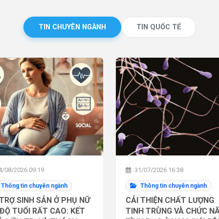
TIN CHUYÊN NGÀNH
TIN QUỐC TẾ
/08/2026 09:19
31/07/2026 16:38
Thông tin chuyên ngành
Thông tin chuyên ngành
TRỢ SINH SẢN Ở PHỤ NỮ
CẢI THIỆN CHẤT LƯỢNG
ĐỘ TUỔI RẤT CAO: KẾT
TINH TRÙNG VÀ CHỨC N