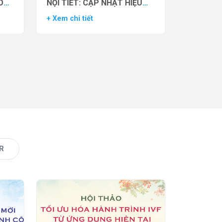
O
NỘI TIẾT: CẬP NHẬT HIỆU
VẬN
QUẢ THỬ NGHIỆM LÂM
+ Xem chi tiết
AS)
SÀNG CỦA THUỐC YCT-529
R