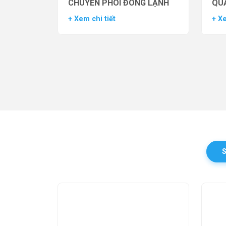
CHUYỂN PHÔI ĐÔNG LẠNH
QUẢ
TH
+ Xem chi tiết
+ Xe