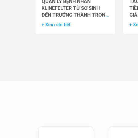
QUẢN LÝ BỆNH NHÂN
TÁC
KLINEFELTER TỪ SƠ SINH
TIỀ
ĐẾN TRƯỞNG THÀNH TRONG
GIẢ
THỰC HÀNH HỖ TRỢ SINH
NAM
+ Xem chi tiết
+ Xe
SẢN