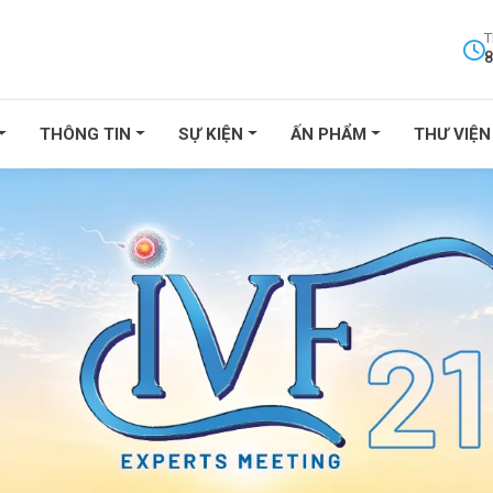
T
8
THÔNG TIN
SỰ KIỆN
ẤN PHẨM
THƯ VIỆN