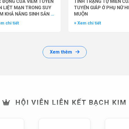
 ĐỘNG CỦA VIÊM TUYẾN
TÌNH TRẠNG TỰ MIỄN CU
N LIỆT MẠN TRONG SUY
TUYẾN GIÁP Ở PHỤ NỮ H
M KHẢ NĂNG SINH SẢN Ở
MUỘN
 GIỚI
m chi tiết
+ Xem chi tiết
Xem thêm
HỘI VIÊN LIÊN KẾT BẠCH KIM