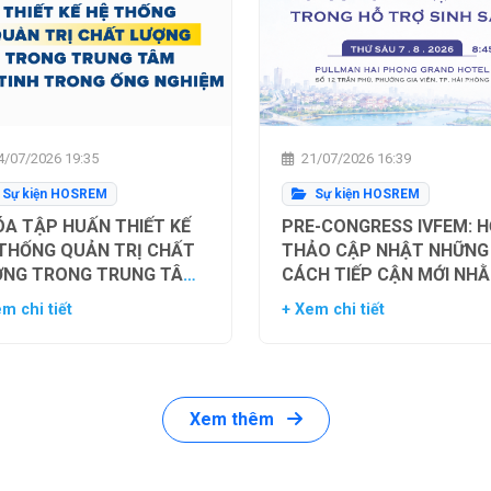
/07/2026 19:35
21/07/2026 16:39
Sự kiện HOSREM
Sự kiện HOSREM
A TẬP HUẤN THIẾT KẾ
PRE-CONGRESS IVFEM: H
 THỐNG QUẢN TRỊ CHẤT
THẢO CẬP NHẬT NHỮNG
ỢNG TRONG TRUNG TÂM
CÁCH TIẾP CẬN MỚI NH
Ụ TINH TRONG ỐNG
TỐI ƯU HÓA TỶ LỆ THÀN
m chi tiết
+ Xem chi tiết
HIỆM
CÔNG TRONG HỖ TRỢ SI
SẢN
Xem thêm