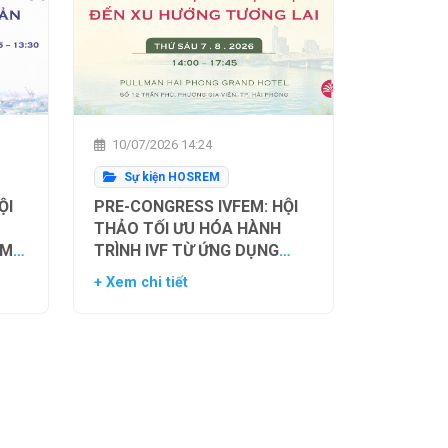
10/07/2026 14:24
Sự kiện HOSREM
ỘI
PRE-CONGRESS IVFEM: HỘI
THẢO TỐI ƯU HÓA HÀNH
ẰM
TRÌNH IVF TỪ ỨNG DỤNG
H
HIỆN TẠI ĐẾN XU HƯỚNG
+ Xem chi tiết
NH
TƯƠNG LAI