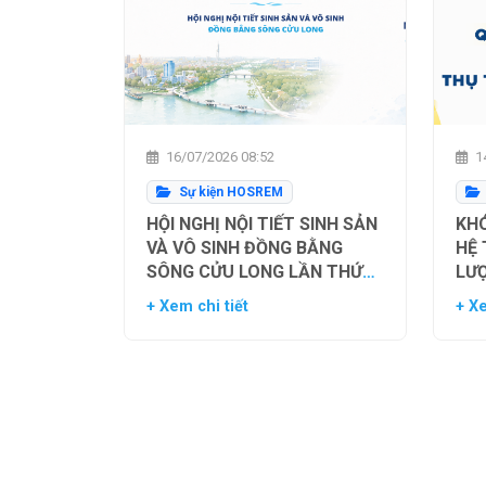
16/07/2026 08:52
14
Sự kiện HOSREM
HỘI NGHỊ NỘI TIẾT SINH SẢN
KHÓ
VÀ VÔ SINH ĐỒNG BẰNG
HỆ
SÔNG CỬU LONG LẦN THỨ
LƯ
NHẤT
TH
+ Xem chi tiết
+ Xe
NG