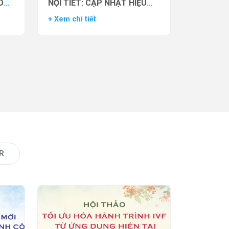
O
NỘI TIẾT: CẬP NHẬT HIỆU
VẬN
QUẢ THỬ NGHIỆM LÂM
+ Xem chi tiết
AS)
SÀNG CỦA THUỐC YCT-529
R