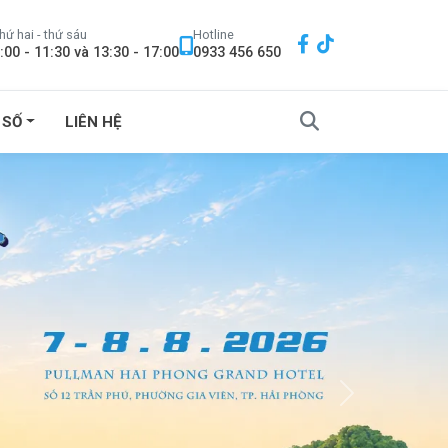
hứ hai - thứ sáu
Hotline
:00 - 11:30 và 13:30 - 17:00
0933 456 650
 SỐ
LIÊN HỆ