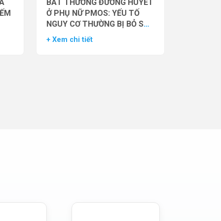
̉A
BẤT THƯỜNG ĐƯỜNG HUYẾT
IẾM
Ở PHỤ NỮ PMOS: YẾU TỐ
NGUY CƠ THƯỜNG BỊ BỎ SÓT
– DỮ LIỆU TỪ NGHIÊN CỨU
+ Xem chi tiết
ĐOÀN HỆ LỚN