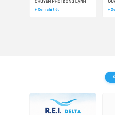
CHUYỂN PHÔI ĐÔNG LẠNH
QUẢ
TH
+ Xem chi tiết
+ Xe