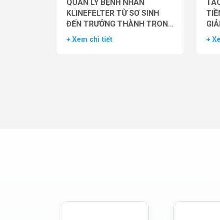
QUẢN LÝ BỆNH NHÂN
TÁC
KLINEFELTER TỪ SƠ SINH
TIỀ
ĐẾN TRƯỞNG THÀNH TRONG
GIẢ
THỰC HÀNH HỖ TRỢ SINH
NAM
+ Xem chi tiết
+ Xe
SẢN