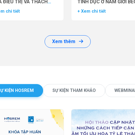
 ĐIỀU TRỊ VÀ THÁCH
TÌNH DỤC Ở NAM GIỚI BÉ
ỨC LÂM SÀNG
PHÌ BẰNG THUỐC ĐỒNG 
m chi tiết
+ Xem chi tiết
THỤ THỂ GLP-1 (GLP-1 R
Xem thêm
SỰ KIỆN HOSREM
SỰ KIỆN THAM KHẢO
WEBMINA