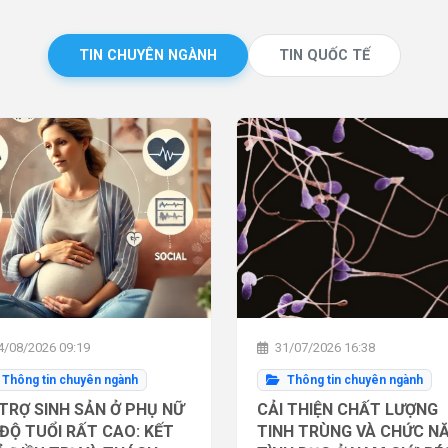
TIN CHUYÊN NGÀNH
TIN QUỐC TẾ
/08/2026 09:19
31/07/2026 16:38
Thông tin chuyên ngành
Thông tin chuyên ngành
TRỢ SINH SẢN Ở PHỤ NỮ
CẢI THIỆN CHẤT LƯỢNG
ĐỘ TUỔI RẤT CAO: KẾT
TINH TRÙNG VÀ CHỨC N