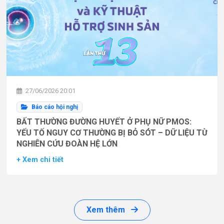
27/06/2026 20:01
Báo cáo hội nghị
BẤT THƯỜNG ĐƯỜNG HUYẾT Ở PHỤ NỮ PMOS:
YẾU TỐ NGUY CƠ THƯỜNG BỊ BỎ SÓT – DỮ LIỆU TỪ
NGHIÊN CỨU ĐOÀN HỆ LỚN
+ Xem chi tiết
Xem thêm