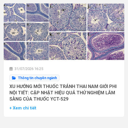
31/07/2026 16:25
Thông tin chuyên ngành
XU HƯỚNG MỚI THUỐC TRÁNH THAI NAM GIỚI PHI
NỘI TIẾT: CẬP NHẬT HIỆU QUẢ THỬ NGHIỆM LÂM
SÀNG CỦA THUỐC YCT-529
+ Xem chi tiết