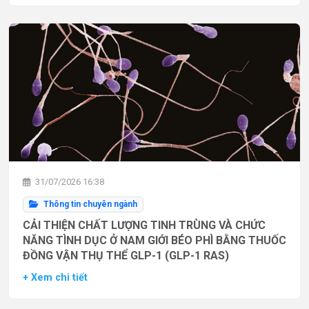
31/07/2026 16:38
Thông tin chuyên ngành
CẢI THIỆN CHẤT LƯỢNG TINH TRÙNG VÀ CHỨC
NĂNG TÌNH DỤC Ở NAM GIỚI BÉO PHÌ BẰNG THUỐC
ĐỒNG VẬN THỤ THỂ GLP-1 (GLP-1 RAS)
+ Xem chi tiết