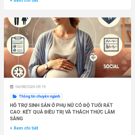
+ Xem chi tiết
04/08/2026 09:19
Thông tin chuyên ngành
HỖ TRỢ SINH SẢN Ở PHỤ NỮ CÓ ĐỘ TUỔI RẤT
CAO: KẾT QUẢ ĐIỀU TRỊ VÀ THÁCH THỨC LÂM
SÀNG
+ Xem chi tiết