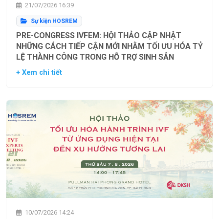
21/07/2026 16:39
Sự kiện HOSREM
PRE-CONGRESS IVFEM: HỘI THẢO CẬP NHẬT
NHỮNG CÁCH TIẾP CẬN MỚI NHẰM TỐI ƯU HÓA TỶ
LỆ THÀNH CÔNG TRONG HỖ TRỢ SINH SẢN
+ Xem chi tiết
10/07/2026 14:24