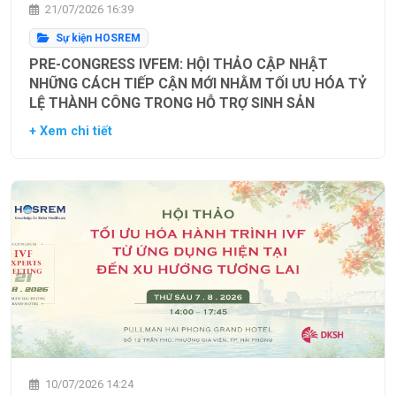
21/07/2026 16:39
Sự kiện HOSREM
PRE-CONGRESS IVFEM: HỘI THẢO CẬP NHẬT
NHỮNG CÁCH TIẾP CẬN MỚI NHẰM TỐI ƯU HÓA TỶ
LỆ THÀNH CÔNG TRONG HỖ TRỢ SINH SẢN
+ Xem chi tiết
10/07/2026 14:24