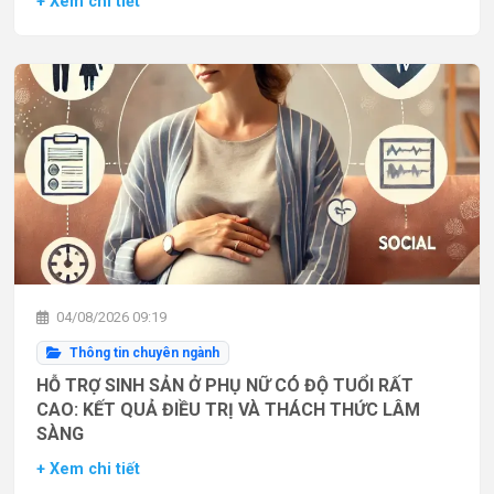
+ Xem chi tiết
04/08/2026 09:19
Thông tin chuyên ngành
HỖ TRỢ SINH SẢN Ở PHỤ NỮ CÓ ĐỘ TUỔI RẤT
CAO: KẾT QUẢ ĐIỀU TRỊ VÀ THÁCH THỨC LÂM
SÀNG
+ Xem chi tiết