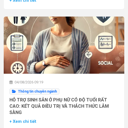
+ Xem chi tiết
04/08/2026 09:19
Thông tin chuyên ngành
HỖ TRỢ SINH SẢN Ở PHỤ NỮ CÓ ĐỘ TUỔI RẤT
CAO: KẾT QUẢ ĐIỀU TRỊ VÀ THÁCH THỨC LÂM
SÀNG
+ Xem chi tiết