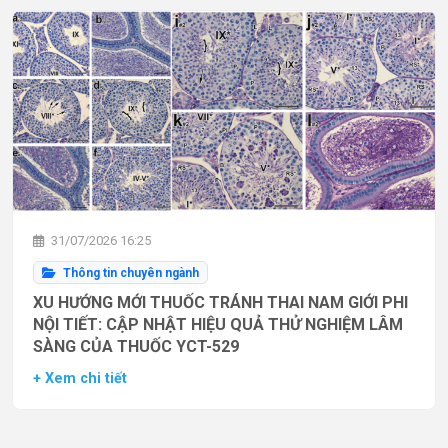
31/07/2026 16:25
Thông tin chuyên ngành
XU HƯỚNG MỚI THUỐC TRÁNH THAI NAM GIỚI PHI
NỘI TIẾT: CẬP NHẬT HIỆU QUẢ THỬ NGHIỆM LÂM
SÀNG CỦA THUỐC YCT-529
+ Xem chi tiết