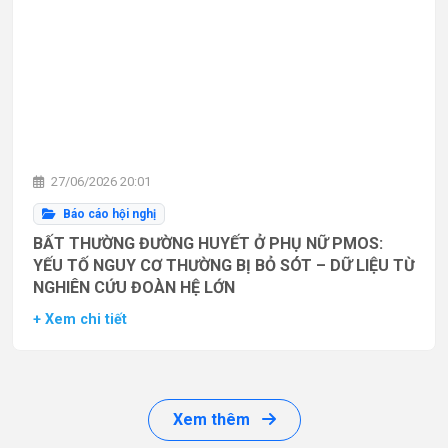
27/06/2026 20:01
Báo cáo hội nghị
BẤT THƯỜNG ĐƯỜNG HUYẾT Ở PHỤ NỮ PMOS:
YẾU TỐ NGUY CƠ THƯỜNG BỊ BỎ SÓT – DỮ LIỆU TỪ
NGHIÊN CỨU ĐOÀN HỆ LỚN
+ Xem chi tiết
Xem thêm