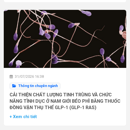
31/07/2026 16:38
Thông tin chuyên ngành
CẢI THIỆN CHẤT LƯỢNG TINH TRÙNG VÀ CHỨC
NĂNG TÌNH DỤC Ở NAM GIỚI BÉO PHÌ BẰNG THUỐC
ĐỒNG VẬN THỤ THỂ GLP-1 (GLP-1 RAS)
+ Xem chi tiết