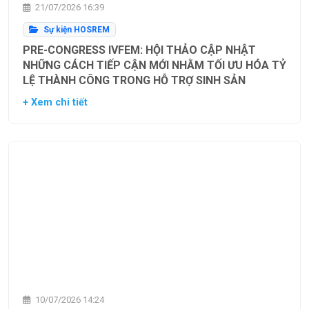
21/07/2026 16:39
Sự kiện HOSREM
PRE-CONGRESS IVFEM: HỘI THẢO CẬP NHẬT
NHỮNG CÁCH TIẾP CẬN MỚI NHẰM TỐI ƯU HÓA TỶ
LỆ THÀNH CÔNG TRONG HỖ TRỢ SINH SẢN
+ Xem chi tiết
10/07/2026 14:24