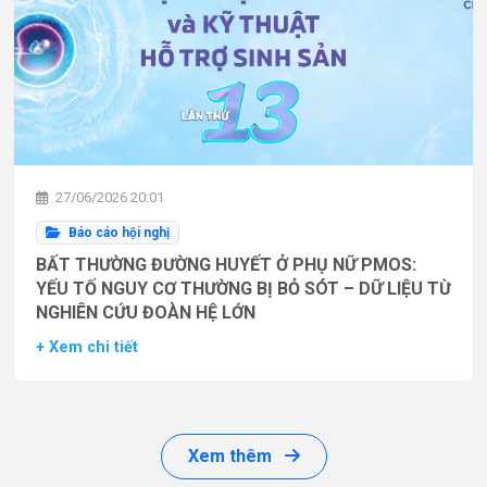
27/06/2026 20:01
Báo cáo hội nghị
BẤT THƯỜNG ĐƯỜNG HUYẾT Ở PHỤ NỮ PMOS:
YẾU TỐ NGUY CƠ THƯỜNG BỊ BỎ SÓT – DỮ LIỆU TỪ
NGHIÊN CỨU ĐOÀN HỆ LỚN
+ Xem chi tiết
Xem thêm