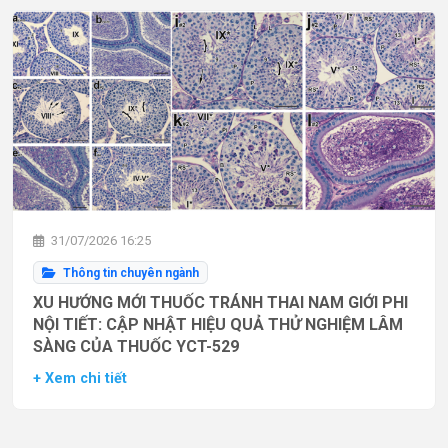
31/07/2026 16:25
Thông tin chuyên ngành
XU HƯỚNG MỚI THUỐC TRÁNH THAI NAM GIỚI PHI
NỘI TIẾT: CẬP NHẬT HIỆU QUẢ THỬ NGHIỆM LÂM
SÀNG CỦA THUỐC YCT-529
+ Xem chi tiết