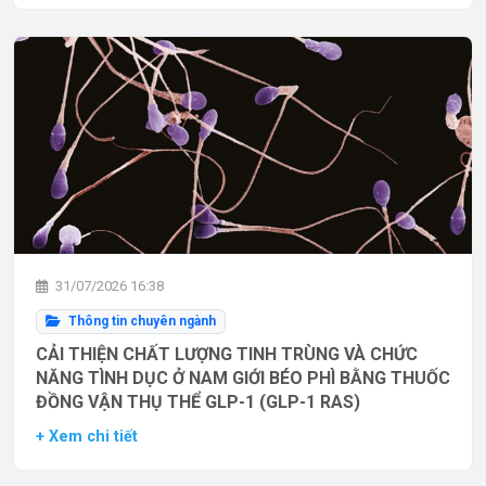
31/07/2026 16:38
Thông tin chuyên ngành
CẢI THIỆN CHẤT LƯỢNG TINH TRÙNG VÀ CHỨC
NĂNG TÌNH DỤC Ở NAM GIỚI BÉO PHÌ BẰNG THUỐC
ĐỒNG VẬN THỤ THỂ GLP-1 (GLP-1 RAS)
+ Xem chi tiết