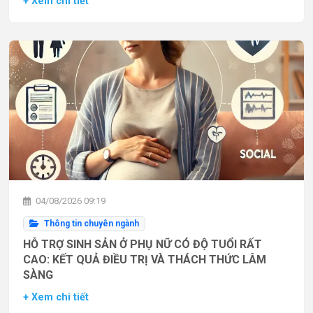
+ Xem chi tiết
04/08/2026 09:19
Thông tin chuyên ngành
HỖ TRỢ SINH SẢN Ở PHỤ NỮ CÓ ĐỘ TUỔI RẤT
CAO: KẾT QUẢ ĐIỀU TRỊ VÀ THÁCH THỨC LÂM
SÀNG
+ Xem chi tiết