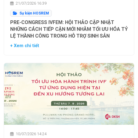
21/07/2026 16:39
Sự kiện HOSREM
PRE-CONGRESS IVFEM: HỘI THẢO CẬP NHẬT
NHỮNG CÁCH TIẾP CẬN MỚI NHẰM TỐI ƯU HÓA TỶ
LỆ THÀNH CÔNG TRONG HỖ TRỢ SINH SẢN
+ Xem chi tiết
10/07/2026 14:24