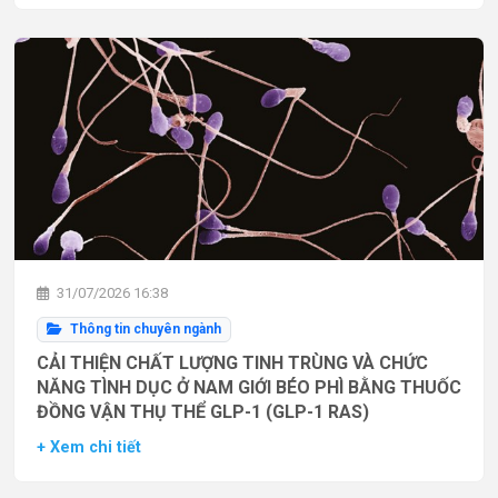
31/07/2026 16:38
Thông tin chuyên ngành
CẢI THIỆN CHẤT LƯỢNG TINH TRÙNG VÀ CHỨC
NĂNG TÌNH DỤC Ở NAM GIỚI BÉO PHÌ BẰNG THUỐC
ĐỒNG VẬN THỤ THỂ GLP-1 (GLP-1 RAS)
+ Xem chi tiết