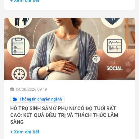
+ Xem chi tiết
04/08/2026 09:19
Thông tin chuyên ngành
HỖ TRỢ SINH SẢN Ở PHỤ NỮ CÓ ĐỘ TUỔI RẤT
CAO: KẾT QUẢ ĐIỀU TRỊ VÀ THÁCH THỨC LÂM
SÀNG
+ Xem chi tiết