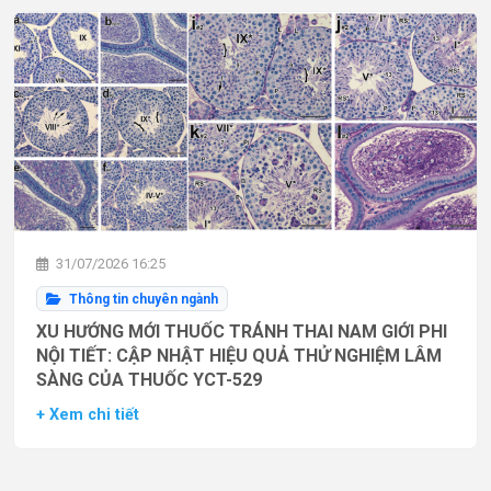
31/07/2026 16:25
Thông tin chuyên ngành
XU HƯỚNG MỚI THUỐC TRÁNH THAI NAM GIỚI PHI
NỘI TIẾT: CẬP NHẬT HIỆU QUẢ THỬ NGHIỆM LÂM
SÀNG CỦA THUỐC YCT-529
+ Xem chi tiết