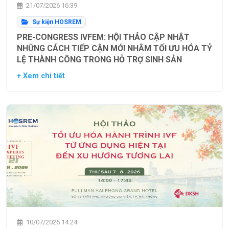
21/07/2026 16:39
Sự kiện HOSREM
PRE-CONGRESS IVFEM: HỘI THẢO CẬP NHẬT
NHỮNG CÁCH TIẾP CẬN MỚI NHẰM TỐI ƯU HÓA TỶ
LỆ THÀNH CÔNG TRONG HỖ TRỢ SINH SẢN
+ Xem chi tiết
10/07/2026 14:24