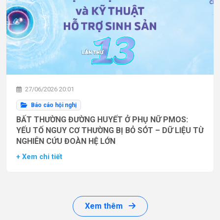
27/06/2026 20:01
Báo cáo hội nghị
BẤT THƯỜNG ĐƯỜNG HUYẾT Ở PHỤ NỮ PMOS:
YẾU TỐ NGUY CƠ THƯỜNG BỊ BỎ SÓT – DỮ LIỆU TỪ
NGHIÊN CỨU ĐOÀN HỆ LỚN
+ Xem chi tiết
Xem thêm